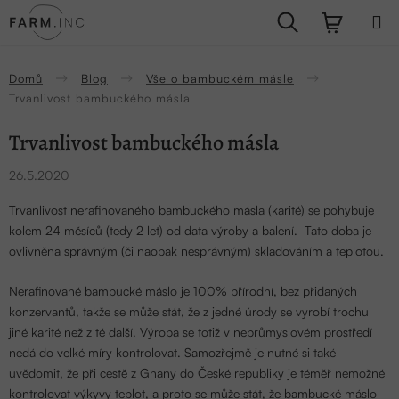
Přejít
Hledat
NÁKUPN
na
obsah
KOŠÍK
Domů
Blog
Vše o bambuckém másle
Trvanlivost bambuckého másla
Trvanlivost bambuckého másla
26.5.2020
Trvanlivost nerafinovaného bambuckého másla (karité) se pohybuje
kolem 24 měsíců (tedy 2 let) od data výroby a balení. Tato doba je
ovlivněna správným (či naopak nesprávným) skladováním a teplotou.
Nerafinované bambucké máslo je 100% přírodní, bez přidaných
konzervantů, takže se může stát, že z jedné úrody se vyrobí trochu
jiné karité než z té další. Výroba se totiž v neprůmyslovém prostředí
nedá do velké míry kontrolovat. Samozřejmě je nutné si také
uvědomit, že při cestě z Ghany do České republiky je téměř nemožné
kontrolovat výkyvy teplot, a proto se může stát, že bambucké máslo