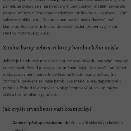
paměti, že pokud se s nerafinovaným bambuckým máslem setkáváte
poprvé, můžete si jeho charakteristickou oříškovou a „kouřovou“ vůni
splést se žluklou vůní. Pokud je bambucké máslo zkažené, má
klasickou žluklou vůni, kterou dokonce někteří přirovnávají k vůni
starého motorového oleje.
Změna barvy nebo struktury bambuckého másla
Jelikož je bambucké máslo zcela přírodního původu, tak velmi reaguje
na své okolí. Pokud je vystaveno změnám teplot či slunečnímu záření
může zcela změnit barvu (například na bílou) nebo strukturu (na
"zrnitou"). Nelekejte se. Vaše bambucké máslo je pravděpodobně v
pořádku. Pokud si zachovalo svoji příjemnou vůni, tak ho můžete
stále a bez problému používat.
Jak zvýšit trvanlivost vaší kosmetiky?
Zamezit přístupu vzduchu
(dobře uzavřít sklenici po každém
použití)