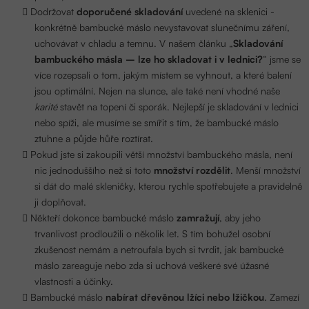
Dodržovat
doporučené skladování
uvedené na sklenici -
konkrétně bambucké máslo nevystavovat slunečnímu záření,
uchovávat v chladu a temnu. V našem článku „
Skladování
bambuckého másla – lze ho skladovat i v lednici?
“ jsme se
více rozepsali o tom, jakým místem se vyhnout, a které balení
jsou optimální. Nejen na slunce, ale také není vhodné naše
karité
stavět na topení či sporák. Nejlepší je skladování v lednici
nebo spíži, ale musíme se smířit s tím, že bambucké máslo
ztuhne a půjde hůře roztírat.
Pokud jste si zakoupili větší množství bambuckého másla, není
nic jednoduššího než si toto
množství rozdělit
. Menší množství
si dát do malé skleničky, kterou rychle spotřebujete a pravidelně
ji doplňovat.
Někteří dokonce bambucké máslo
zamražují
, aby jeho
trvanlivost prodloužili o několik let. S tím bohužel osobní
zkušenost nemám a netroufala bych si tvrdit, jak bambucké
máslo zareaguje nebo zda si uchová veškeré své úžasné
vlastnosti a účinky.
Bambucké máslo
nabírat dřevěnou lžíci nebo lžičkou
. Zamezí