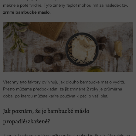
měkne a poté tvrdne. Tyto změny teplot mohou mít za následek tzv.
zrnité bambucké máslo.
Všechny tyto faktory ovlivňují, jak dlouho bambucké máslo vydrží.
Přesto můžeme předpokládat, že již zmíněné 2 roky je průměrná
doba, po kterou můžete karité používat k péči o vaši pleť.
Jak poznám, že je bambucké máslo
propadlé/zkažené?
Zaprvé, bychom karité neměli používat, pokud je žluklé. Ale mějte na