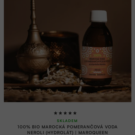
Průměrné
SKLADEM
hodnocení
100% BIO MAROCKÁ POMERANČOVÁ VODA
produktu
NEROLI (HYDROLÁT) | MAROQUEEN