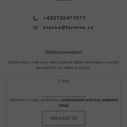
t
í
+420725477577
anezka
@
farminc.cz
Odebírat newsletter
Vložte svůj e-mail a my vám budeme zasílat informace o nových
produktech na našem e-shopu.
E-mail
Vložením e-mailu souhlasíte s
podmínkami ochrany osobních
údajů
PŘIHLÁSIT SE