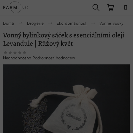
Přejít
Hledat
NÁKUPN
na
obsah
KOŠÍK
Domů
Drogerie
Eko domácnost
Vonné vosky
Vonný bylinkový sáček s esenciálními oleji
Levandule | Růžový květ
Průměrné
Neohodnoceno
Podrobnosti hodnocení
hodnocení
produktu
je
0,0
z
5
hvězdiček.