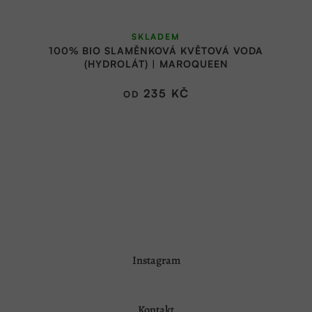
SKLADEM
100% BIO SLAMĚNKOVÁ KVĚTOVÁ VODA
(HYDROLÁT) | MAROQUEEN
235 KČ
OD
Z
Instagram
á
p
a
Kontakt