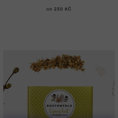
je
5,0
230 KČ
OD
z
5
hvězdiček.