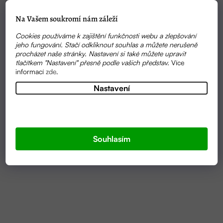
Na Vašem soukromí nám záleží
Cookies používáme k zajištění funkčnosti webu a zlepšování
jeho fungování. Stačí odkliknout souhlas a můžete nerušeně
procházet naše stránky. Nastavení si také můžete upravit
tlačítkem "Nastavení" přesně podle vašich představ.
Více
informací
zde
.
Nastavení
Průměrné
SKLADEM
hodnocení
MÝDLO S LIPOVÝM KVĚTEM | ROZTOMÝDLO
produktu
je
Souhlasím
5,0
75 KČ
OD
z
5
hvězdiček.