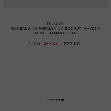
SKLADEM
SOS BALM NA POPÁLENINY, BODNUTÍ HMYZEM
40ML | ALMARA SOAP
299 KČ
(–16 %)
359 Kč
Z
Instagram
á
p