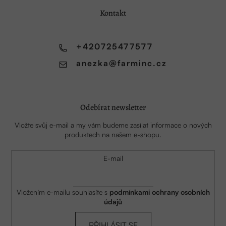
a
Kontakt
t
í
+420725477577
anezka
@
farminc.cz
Odebírat newsletter
Vložte svůj e-mail a my vám budeme zasílat informace o nových
produktech na našem e-shopu.
E-mail
Vložením e-mailu souhlasíte s
podmínkami ochrany osobních
údajů
PŘIHLÁSIT SE