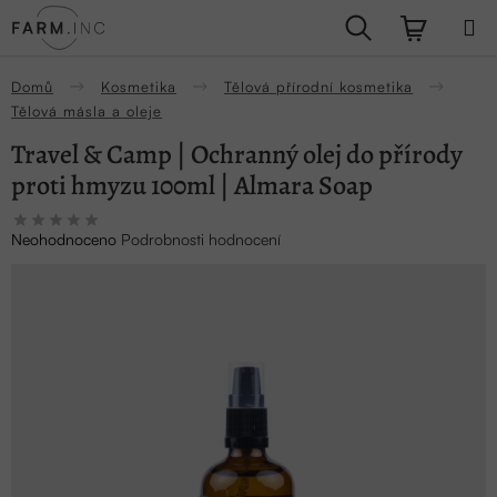
Přejít
Hledat
NÁKUPN
na
obsah
KOŠÍK
Domů
Kosmetika
Tělová přírodní kosmetika
Tělová másla a oleje
Travel & Camp | Ochranný olej do přírody
proti hmyzu 100ml | Almara Soap
Průměrné
Neohodnoceno
Podrobnosti hodnocení
hodnocení
produktu
je
0,0
z
5
hvězdiček.