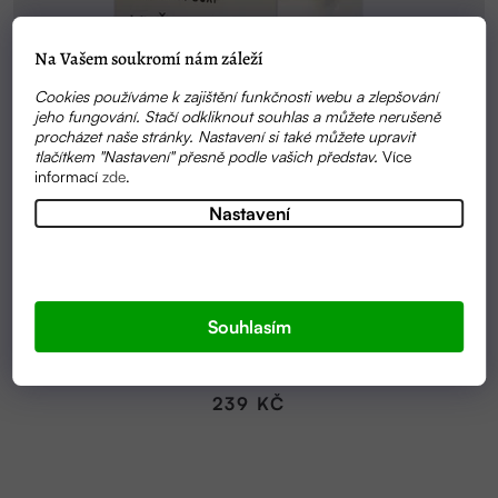
Na Vašem soukromí nám záleží
Cookies používáme k zajištění funkčnosti webu a zlepšování
jeho fungování. Stačí odkliknout souhlas a můžete nerušeně
procházet naše stránky. Nastavení si také můžete upravit
tlačítkem "Nastavení" přesně podle vašich představ.
Více
informací
zde
.
Nastavení
Průměrné
SKLADEM
hodnocení
Souhlasím
BALZÁM NA RUCE HAND BALM ORIGINAL 40ML |
produktu
ALMARA SOAP
je
5,0
239 KČ
z
5
hvězdiček.