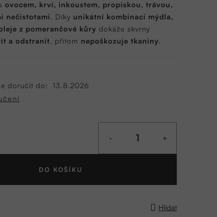
 s
ovocem, krví, inkoustem, propiskou, trávou,
i nečistotami
. Díky
unikátní kombinaci mýdla,
 oleje z pomerančové kůry
dokáže skvrny
it a odstranit
, přitom
nepoškozuje tkaniny
.
 doručit do:
13.8.2026
učení
DO KOŠÍKU
Hlídat