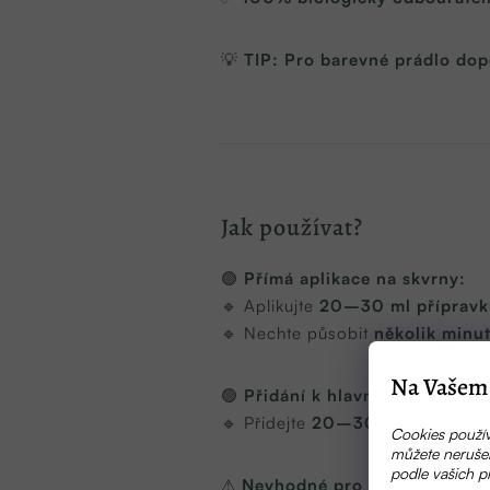
💡
TIP:
Pro barevné prádlo dop
Jak používat?
🟢
Přímá aplikace na skvrny:
🔹 Aplikujte
20–30 ml přípravk
🔹 Nechte působit
několik minu
Na Vašem 
🟢
Přidání k hlavnímu praní:
🔹 Přidejte
20–30 ml přípravku
Cookies použív
můžete nerušen
podle vašich p
⚠
Nevhodné pro jemné tkaniny, 