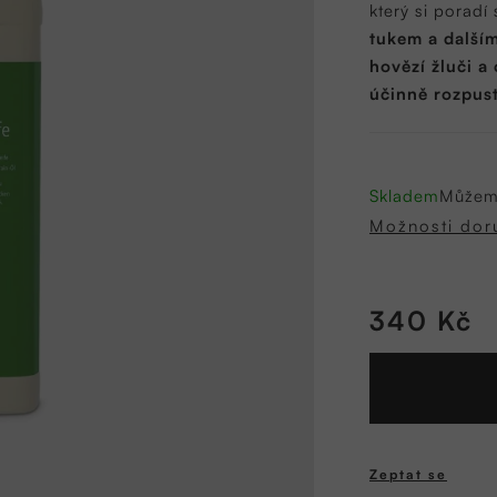
který si poradí
5
tukem a dalším
hvězdiček.
hovězí žluči a
účinně rozpust
Skladem
Můžeme
Možnosti dor
340 Kč
Měrná
cena:
Zeptat se