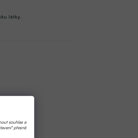
ku látky.
kem.
nout souhlas a
tavení" přesně