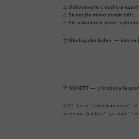
⚠
Uchovávejte v suchu a uzav
⚠
Skladujte mimo dosah dětí.
⚠
Při náhodném požití vyhlede
📦
Ekologické balení – šetrné k
💚
SONETT – přírodní síla prot
INCI: Aqua, potassium soap*, alk
limonene, linalool*, geraniol* *c