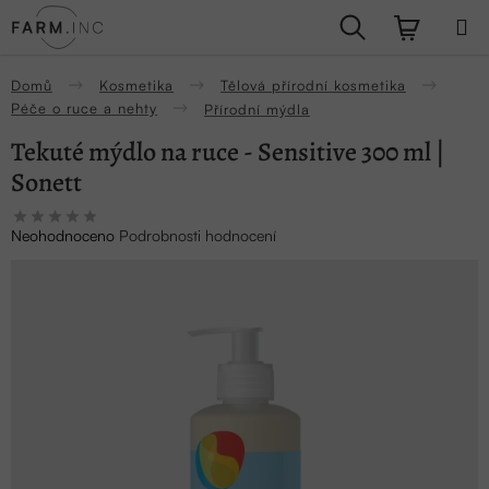
Přejít
Hledat
NÁKUPN
na
obsah
KOŠÍK
Domů
Kosmetika
Tělová přírodní kosmetika
Péče o ruce a nehty
Přírodní mýdla
Tekuté mýdlo na ruce - Sensitive 300 ml |
Sonett
Průměrné
Neohodnoceno
Podrobnosti hodnocení
hodnocení
produktu
je
0,0
z
5
hvězdiček.