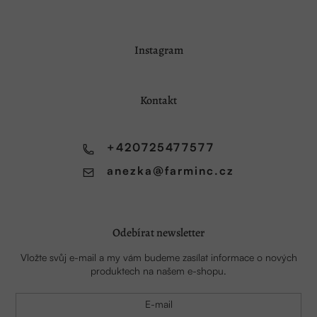
Z
Instagram
á
p
a
Kontakt
t
í
+420725477577
anezka
@
farminc.cz
Odebírat newsletter
Vložte svůj e-mail a my vám budeme zasílat informace o nových
produktech na našem e-shopu.
E-mail