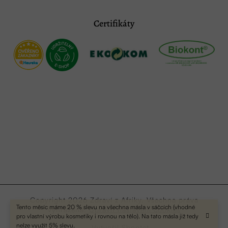
Certifikáty
Copyright 2026
Zdraví z Afriky
. Všechna práva
Tento měsíc máme 20 % slevu na všechna másla v sáčcích (vhodné
vyhrazena.
Upravit nastavení cookies
pro vlastní výrobu kosmetiky i rovnou na tělo). Na tato másla již tedy
nelze využít 5% slevu.
Vytvořil Shoptet