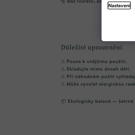
🌎
Bez fosfátů, enzymů a synte
Nastavení
Důležité upozornění
⚠
Pouze k vnějšímu použití.
⚠
Skladujte mimo dosah dětí.
⚠
Při náhodném požití vyhledej
⚠
Může vyvolat alergickou reak
📦
Ekologicky balené – šetrné 