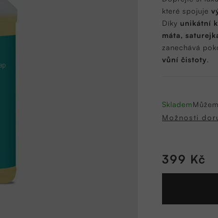
0,0
které spojuje
v
z
Díky
unikátní 
5
máta, saturejk
hvězdiček.
zanechává po
vůní čistoty
.
Skladem
Můžeme
Možnosti dor
399 Kč
Měrná
cena: