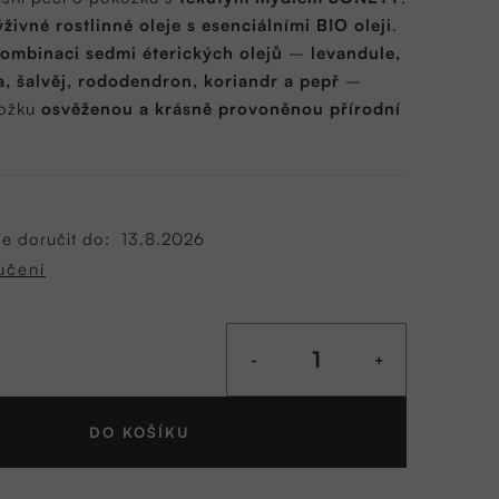
ýživné rostlinné oleje s esenciálními BIO oleji
.
kombinaci sedmi éterických olejů
–
levandule,
a, šalvěj, rododendron, koriandr a pepř
–
kožku
osvěženou a krásně provoněnou přírodní
 doručit do:
13.8.2026
učení
DO KOŠÍKU