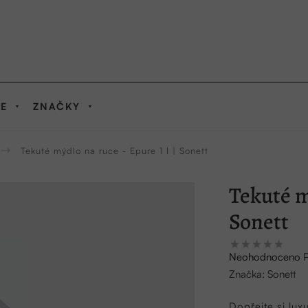
IE
ZNAČKY
Tekuté mýdlo na ruce - Epure 1 l | Sonett
Tekuté mý
Sonett
Průměrné
Neohodnoceno
hodnocení
Značka:
Sonett
produktu
je
Dopřejte si lux