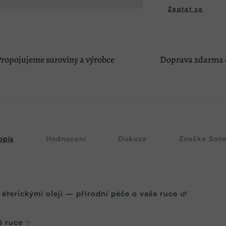
Zeptat se
ropojujeme suroviny a výrobce
Doprava zdarma o
opis
Hodnocení
Diskuze
Značka
Sone
terickými oleji – přírodní péče o vaše ruce
🌿
é ruce
✨