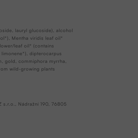
ide, lauryl glucoside), alcohol
l*), Mentha viridis leaf oil*
ower/leaf oil* (contains
ns limonene*), dipterocarpus
 gum, gold, commiphora myrrha,
from wild-growing plants
Z s.r.o., Nádražní 190, 76805