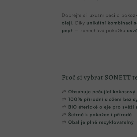
Dopřejte si luxusní péči o pokož
oleji
. Díky
unikátní kombinaci s
pepř
– zanechává pokožku
osvě
Proč si vybrat SONETT t
🌱
Obsahuje pečující kokosový 
🌱
100% přírodní složení bez s
🌱
BIO éterické oleje pro svěží 
🌱
Šetrné k pokožce i přírodě 
🌱
Obal je plně recyklovatelný