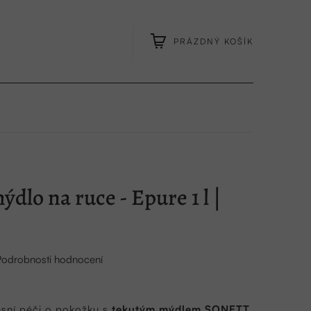
PRÁZDNÝ KOŠÍK
NÁKUPNÍ
KOŠÍK
dlo na ruce - Epure 1 l |
Podrobnosti hodnocení
usní péči o pokožku s
tekutým mýdlem SONETT
,