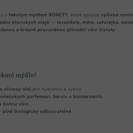
ku s
tekutým mýdlem SONETT
, které spojuje
výživné rostl
edmi éterických olejů
–
levandule, máta, saturejka, šalv
ženou a krásně provoněnou přírodní vůní čistoty
.
ekuté mýdlo?
a olivový olej
pro hydrataci a výživu
yntetických parfemací, barviv a konzervantů
a čistou vůni
– plně biologicky odbouratelné