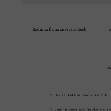
Rodinná firma ze severu Čech
P
P
SONETT Tekuté mýdlo se 7 BIO é
✨
Jemná péče pro hebké a čist