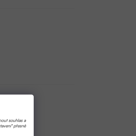
nout souhlas a
tavení" přesně