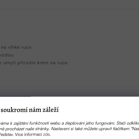
na vlhké ruce
 vodou
o umytí přírodní krém na ruce
soukromí nám záleží
0% odbouratelné
áme k zajištění funkčnosti webu a zlepšování jeho fungování. Stačí odklik
 – snadno biologicky rozložitelné složky
ě procházet naše stránky. Nastavení si také můžete upravit tlačítkem "Nas
ekologického zemědělství
ředstav.
Více informací
zde
.