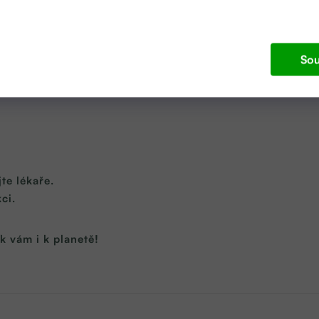
tických přísad
Sou
te lékaře.
ci.
k vám i k planetě!