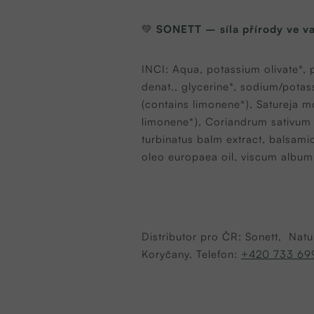
💚
SONETT – síla přírody ve v
INCI: Aqua, potassium olivate*,
denat., glycerine*, sodium/potass
(contains limonene*), Satureja m
limonene*), Coriandrum sativum fr
turbinatus balm extract, balsami
oleo europaea oil, viscum album,
Distributor pro ČR: Sonett, Natu
Koryčany, Telefon:
+420 733 69