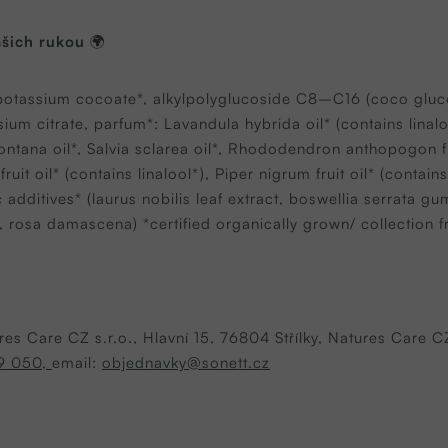
ašich rukou
🌍
 potassium cocoate*, alkylpolyglucoside C8–C16 (coco glucos
ium citrate, parfum*: Lavandula hybrida oil* (contains linaloo
ontana oil*, Salvia sclarea oil*, Rhododendron anthopogon fl
uit oil* (contains linalool*), Piper nigrum fruit oil* (contai
c additives* (laurus nobilis leaf extract, boswellia serrata
 rosa damascena) *certified organically grown/ collection 
res Care CZ s.r.o., Hlavní 15, 76804 Střílky, Natures Care C
9 050,
email:
objednavky@sonett.cz