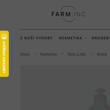
Přejít
na
obsah
Z NAŠÍ VÝROBY
KOSMETIKA
DROGER
Domů
Kosmetika
Péče o děti
Mýdla