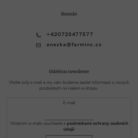
p
a
Kontakt
t
í
+420725477577
anezka
@
farminc.cz
Odebírat newsletter
Vložte svůj e-mail a my vám budeme zasílat informace o nových
produktech na našem e-shopu.
E-mail
Vložením e-mailu souhlasíte s
podmínkami ochrany osobních
údajů