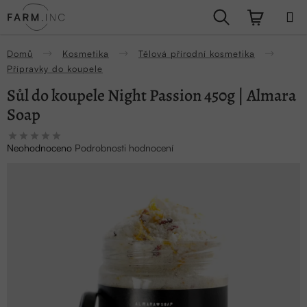
Přejít
Hledat
NÁKUPN
na
obsah
KOŠÍK
Domů
Kosmetika
Tělová přírodní kosmetika
Přípravky do koupele
Sůl do koupele Night Passion 450g | Almara
Soap
Průměrné
Neohodnoceno
Podrobnosti hodnocení
hodnocení
produktu
je
0,0
z
5
hvězdiček.