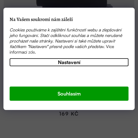
Na Vašem soukromí nám záleží
Cookies používáme k zajištění funkčnosti webu a zlepšování
jeho fungování. Stačí odkliknout souhlas a můžete nerušeně
procházet naše stránky. Nastavení si také můžete upravit
tlačítkem "Nastavení" přesně podle vašich představ.
Více
informací
zde
.
Nastavení
VYPRODÁNO
Souhlasím
BLACK AS MY SOUL - ČERNÉ MÝDLO 90G |
ALMARA SOAP
169 KČ