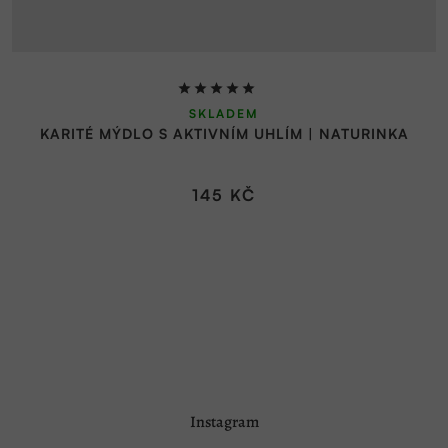
Průměrné
SKLADEM
hodnocení
KARITÉ MÝDLO S AKTIVNÍM UHLÍM | NATURINKA
produktu
je
5,0
145 KČ
z
5
hvězdiček.
Z
Instagram
á