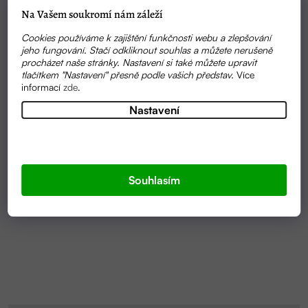
Na Vašem soukromí nám záleží
Cookies používáme k zajištění funkčnosti webu a zlepšování
jeho fungování. Stačí odkliknout souhlas a můžete nerušeně
procházet naše stránky. Nastavení si také můžete upravit
tlačítkem "Nastavení" přesně podle vašich představ.
Více
informací
zde
.
Nastavení
SKLADEM
KYSELINA CITRONOVÁ 500G | MÝDLENKA
Souhlasím
180 KČ