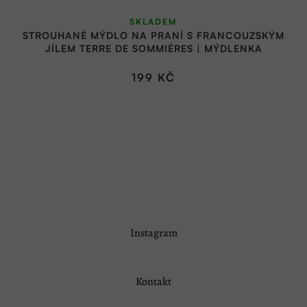
SKLADEM
STROUHANÉ MÝDLO NA PRANÍ S FRANCOUZSKÝM
JÍLEM TERRE DE SOMMIÉRES | MÝDLENKA
199 KČ
Z
Instagram
á
p
a
Kontakt
t