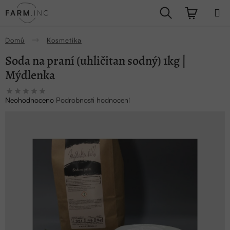
Přejít
Hledat
NÁKUPN
na
obsah
KOŠÍK
Domů
Kosmetika
Soda na praní (uhličitan sodný) 1kg |
Mýdlenka
Průměrné
Neohodnoceno
Podrobnosti hodnocení
hodnocení
produktu
je
0,0
z
5
hvězdiček.