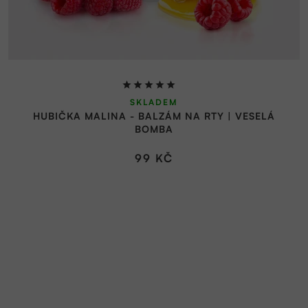
Průměrné
SKLADEM
hodnocení
HUBIČKA MALINA - BALZÁM NA RTY | VESELÁ
produktu
BOMBA
je
5,0
99 KČ
z
5
hvězdiček.
Z