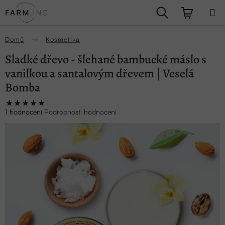
Přejít
Hledat
NÁKUPN
na
obsah
KOŠÍK
Domů
Kosmetika
Sladké dřevo - šlehané bambucké máslo s
vanilkou a santalovým dřevem | Veselá
Bomba
Průměrné
1 hodnocení
Podrobnosti hodnocení
hodnocení
produktu
je
5,0
z
5
hvězdiček.