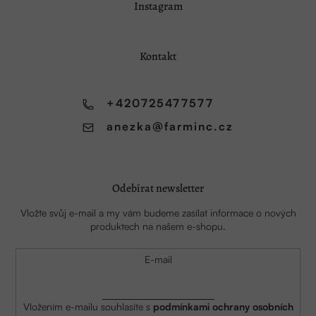
Instagram
á
p
a
Kontakt
t
í
+420725477577
anezka
@
farminc.cz
Odebírat newsletter
Vložte svůj e-mail a my vám budeme zasílat informace o nových
produktech na našem e-shopu.
E-mail
Vložením e-mailu souhlasíte s
podmínkami ochrany osobních