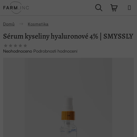
Přejít
Hledat
NÁKUPN
na
obsah
KOŠÍK
Domů
Kosmetika
Sérum kyseliny hyaluronové 4% | SMYSSLY
Průměrné
Neohodnoceno
Podrobnosti hodnocení
hodnocení
produktu
je
0,0
z
5
hvězdiček.