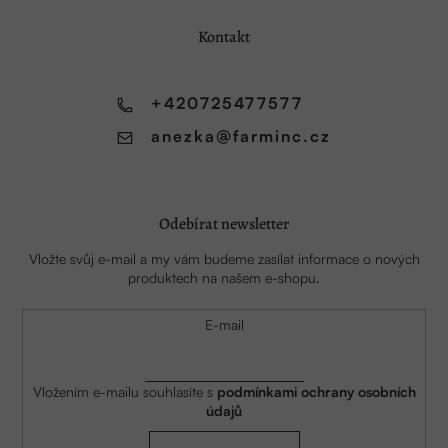
p
a
Kontakt
t
í
+420725477577
anezka
@
farminc.cz
Odebírat newsletter
Vložte svůj e-mail a my vám budeme zasílat informace o nových
produktech na našem e-shopu.
E-mail
Vložením e-mailu souhlasíte s
podmínkami ochrany osobních
údajů