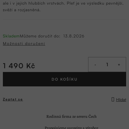
ale i v jejích hlubších vrstvách. Pleť je ve výsledku pevnější,
svěží a rozjasněná.
Skladem
Můžeme doručit do:
13.8.2026
Možnosti doručení
1 490 Kč
Měrná
DO KOŠÍKU
cena:
Hlídat
Zeptat se
Rodinná firma ze severu Čech
Propojujeme suroviny a výrobce