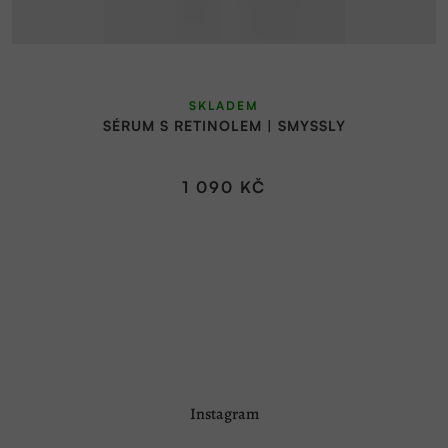
SKLADEM
SÉRUM S RETINOLEM | SMYSSLY
1 090 KČ
Z
Instagram
á