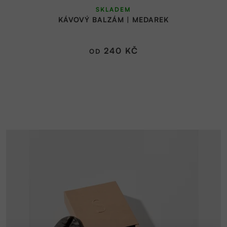
SKLADEM
hodnocení
KÁVOVÝ BALZÁM | MEDAREK
produktu
je
5,0
240 KČ
OD
z
5
hvězdiček.