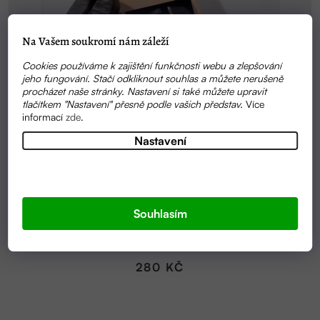
Na Vašem soukromí nám záleží
Cookies používáme k zajištění funkčnosti webu a zlepšování
jeho fungování. Stačí odkliknout souhlas a můžete nerušeně
procházet naše stránky. Nastavení si také můžete upravit
tlačítkem "Nastavení" přesně podle vašich představ.
Více
informací
zde
.
Nastavení
SKLADEM
Souhlasím
PEELINGOVÉ MÝDLO S KOFEINEM | SMYSSLY
280 KČ