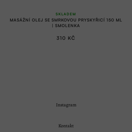
SKLADEM
MASÁŽNÍ OLEJ SE SMRKOVOU PRYSKYŘICÍ 150 ML
| SMOLENKA
310 KČ
Z
Instagram
á
p
a
Kontakt