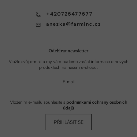
t
í
+420725477577
anezka
@
farminc.cz
Odebírat newsletter
Vložte svůj e-mail a my vám budeme zasílat informace o nových
produktech na našem e-shopu.
E-mail
Vložením e-mailu souhlasíte s
podmínkami ochrany osobních
údajů
PŘIHLÁSIT SE