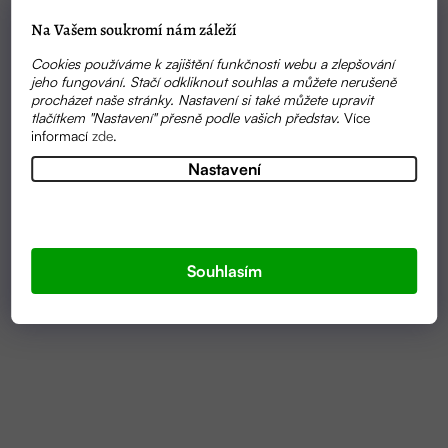
Na Vašem soukromí nám záleží
Cookies používáme k zajištění funkčnosti webu a zlepšování
jeho fungování. Stačí odkliknout souhlas a můžete nerušeně
procházet naše stránky. Nastavení si také můžete upravit
tlačítkem "Nastavení" přesně podle vašich představ.
Více
informací
zde
.
Nastavení
VYPRODÁNO
KVĚTOVÁ VODA PAMPELIŠKA VE SPREJI 100ML |
RŮŽOVÝ KVĚT
Souhlasím
250 KČ