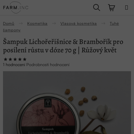
Přejít
Hledat
NÁKUPN
na
obsah
KOŠÍK
Domů
Kosmetika
Vlasová kosmetika
Tuhé
šampony
Šampuk Lichořeřišnice & Brambořík pro
posílení růstu v dóze 70 g | Růžový květ
Průměrné
1 hodnocení
Podrobnosti hodnocení
hodnocení
produktu
je
5,0
z
5
hvězdiček.