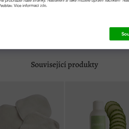
ředstav.
Více informací
zde
.
Veganský produkt. Výsledný produkt nebyl testovaný na zvířat
Sou
Související produkty