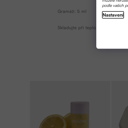
podle vašich p
Gramáž: 5 ml
Nastavení
Skladujte při teplotě do 25 °C. 