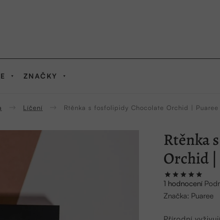
IE
ZNAČKY
a
Líčení
Rtěnka s fosfolipidy Chocolate Orchid | Puaree
Rtěnka s
Orchid |
Průměrné
1 hodnocení
Podr
hodnocení
Značka:
Puaree
produktu
je
Přírodní vyživuj