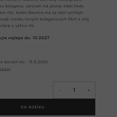
bu kolagenu, zároveň má plump efekt (tedy
ení rtů), kořen lékořice má za úkol rychlejší
 zvýší tvorbu nových kolagenových fibril a olej
ostará o výživu rtů.
ujte nejlépe do: 10.2027
 doručit do:
13.8.2026
učení
DO KOŠÍKU