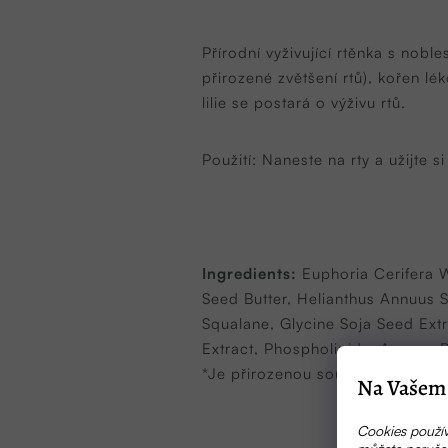
Přírodní vyživující rtěnka s nob
přirozené zvětšení rtů), kořen lék
lilie se postará o výživu rtů.
Použití: Naneste na rty a užijte si
Ingredients:
Euphoria Cerifera 
Seed Butter, Helianthus Annuus 
Squalane, Glycine Soja Seed Extr
Extract, Phospholipids, Aroma, B
*Je přirozenou součástí esenciál
Na Vašem 
Cookies použív
můžete nerušen