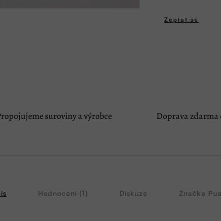
Zeptat se
ropojujeme suroviny a výrobce
Doprava zdarma o
is
Hodnocení (1)
Diskuze
Značka
Pua