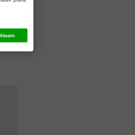
ech.
hlasím