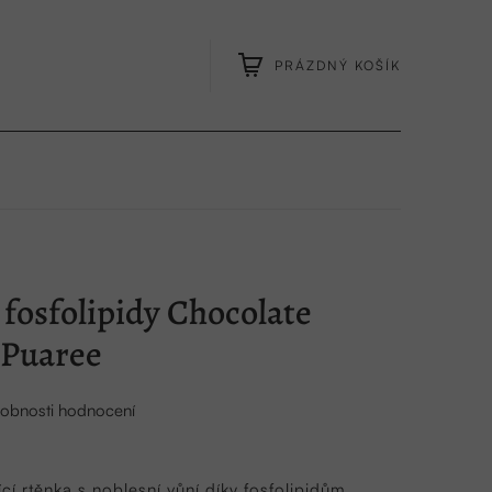
PRÁZDNÝ KOŠÍK
NÁKUPNÍ
KOŠÍK
 fosfolipidy Chocolate
 Puaree
obnosti hodnocení
ící rtěnka s noblesní vůní díky fosfolipidům