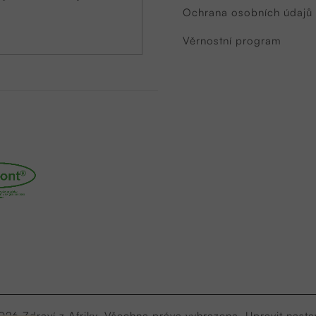
Ochrana osobních údajů
Věrnostní program
2026
Zdraví z Afriky
. Všechna práva vyhrazena.
Upravit nasta