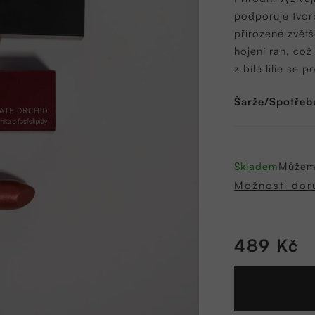
5,0
podporuje tvor
z
přirozené zvětš
5
hojení ran, což
hvězdiček.
z bílé lilie se p
Šarže/Spotřeb
Skladem
Můžeme
Možnosti dor
489 Kč
Měrná
cena: