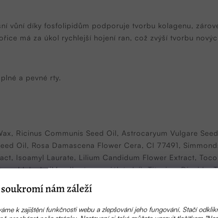
lesní vůní díky fosfolipidům podporuje tvorbu kolagenu, záro
ořice má za úkol rychlejší hojení ran, což zvýší tvorbu nových
 plné a pevné rty.
Wax, Ricinus Communis Seed Oil, Astrocaryum Vulgare See
Seed Oil, Rosa Damascena Flower Cera, CI 77491, Simmonds
act, Isoamyl Laurate, Lilium Candidum Flower Extract, Toco
enzaldehyde (Mandlový esenciální olej), Titanium Dioxide, Ti
ního oleje.
soukromí nám záleží
áme k zajištění funkčnosti webu a zlepšování jeho fungování. Stačí odklik
ě procházet naše stránky. Nastavení si také můžete upravit tlačítkem "Nas