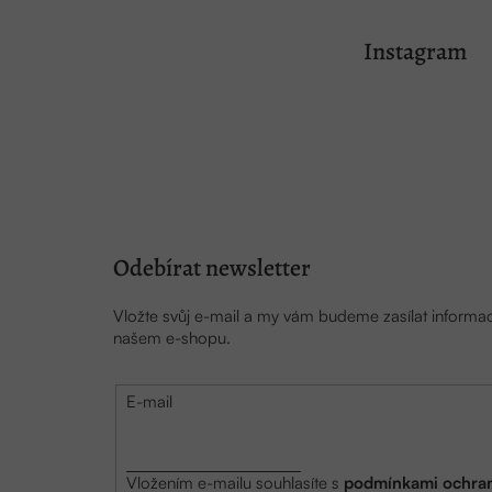
Z
á
Instagram
p
a
t
í
Odebírat newsletter
Vložte svůj e-mail a my vám budeme zasílat inform
našem e-shopu.
E-mail
Vložením e-mailu souhlasíte s
podmínkami ochran