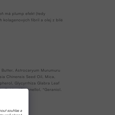
veň má plump efekt (tedy
 kolagenových fibril a olej z bílé
d Butter, Astrocaryum Murumuru
ia Chinensis Seed Oil, Mica,
pherol, Glycyrrhiza Glabra Leaf
n Oxide, *Citronellol, *Geraniol.
nout souhlas a
tavení" přesně