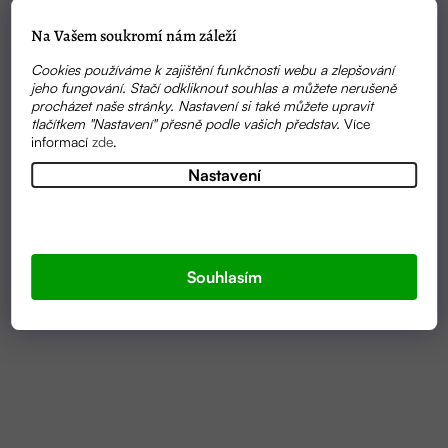
Na Vašem soukromí nám záleží
Cookies používáme k zajištění funkčnosti webu a zlepšování
jeho fungování. Stačí odkliknout souhlas a můžete nerušeně
procházet naše stránky. Nastavení si také můžete upravit
tlačítkem "Nastavení" přesně podle vašich představ.
Více
informací
zde
.
Nastavení
SKLADEM
LEVANDULOVÝ BALZÁM NA RUCE HAND BALM
LAVENDER 40 ML | ALMARA SOAP
Souhlasím
239 KČ