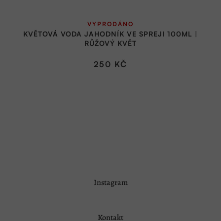
VYPRODÁNO
KVĚTOVÁ VODA JAHODNÍK VE SPREJI 100ML |
RŮŽOVÝ KVĚT
250 KČ
Z
Instagram
á
p
a
Kontakt