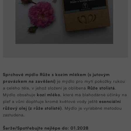
Sprchové mýdlo Růže s kozím mlékem (s jutovým
provázkem na zavěšení)
je mýdlo pro mytí pokožky rukou
a celého těla, v jehož složení je oblíbená
Růže stolistá
.
Mýdlo obsahuje
kozí mléko
, které má blahodárné účinky na
pleť a vůni doplňuje kromě květové vody ještě
esenciální
růžový olej (z růže stolisté)
. Mýdlo je vyráběné metodou
zastudena.
Šarže/Spotřebujte nejlépe do: 01.2028