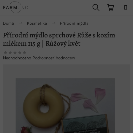
Přejít
Hledat
NÁKUPN
na
obsah
KOŠÍK
Domů
Kosmetika
Přírodní mýdla
Přírodní mýdlo sprchové Růže s kozím
mlékem 115 g | Růžový květ
Průměrné
Neohodnoceno
Podrobnosti hodnocení
hodnocení
produktu
je
0,0
z
5
hvězdiček.