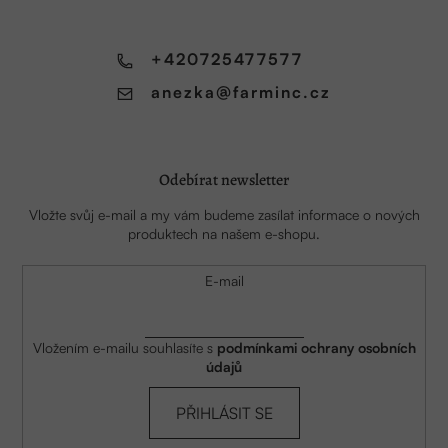
t
í
+420725477577
anezka
@
farminc.cz
Odebírat newsletter
Vložte svůj e-mail a my vám budeme zasílat informace o nových
produktech na našem e-shopu.
E-mail
Vložením e-mailu souhlasíte s
podmínkami ochrany osobních
údajů
PŘIHLÁSIT SE