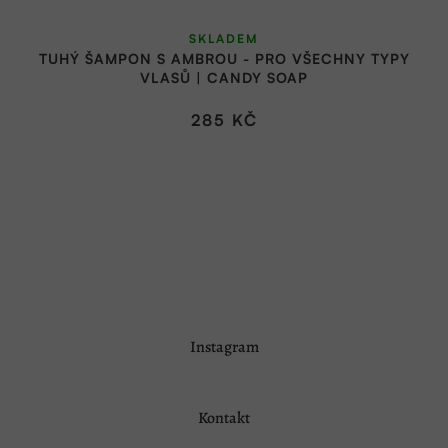
SKLADEM
TUHÝ ŠAMPON S AMBROU - PRO VŠECHNY TYPY
VLASŮ | CANDY SOAP
285 KČ
Z
Instagram
á
p
a
Kontakt