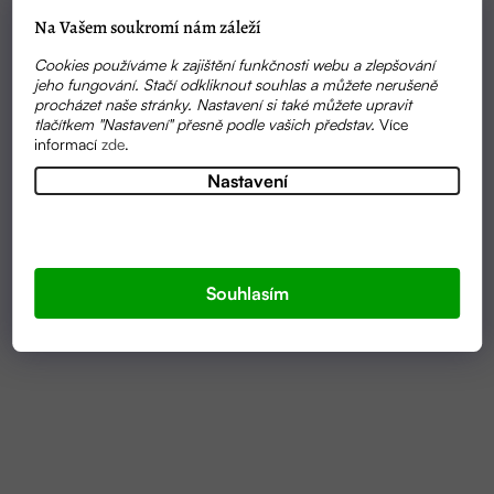
Na Vašem soukromí nám záleží
Cookies používáme k zajištění funkčnosti webu a zlepšování
jeho fungování. Stačí odkliknout souhlas a můžete nerušeně
procházet naše stránky. Nastavení si také můžete upravit
tlačítkem "Nastavení" přesně podle vašich představ.
Více
informací
zde
.
Nastavení
VYPRODÁNO
DEODORANT - ZELENÝ ČAJ | CANDY SOAP
Souhlasím
245 KČ