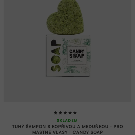
Průměrné
SKLADEM
hodnocení
TUHÝ ŠAMPON S KOPŘIVOU A MEDUŇKOU - PRO
produktu
MASTNÉ VLASY | CANDY SOAP
je