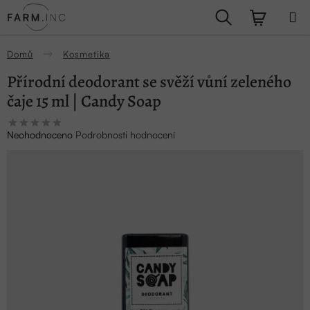
Přejít
Hledat
NÁKUPN
na
obsah
KOŠÍK
Domů
Kosmetika
Přírodní deodorant se svěží vůní zeleného
čaje 15 ml | Candy Soap
Průměrné
Neohodnoceno
Podrobnosti hodnocení
hodnocení
produktu
je
0,0
z
5
hvězdiček.