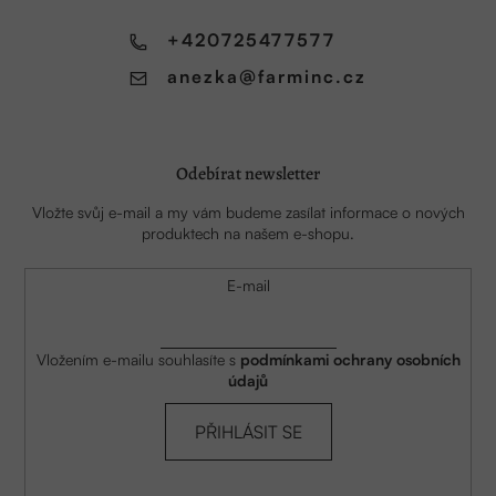
t
í
+420725477577
anezka
@
farminc.cz
Odebírat newsletter
Vložte svůj e-mail a my vám budeme zasílat informace o nových
produktech na našem e-shopu.
E-mail
Vložením e-mailu souhlasíte s
podmínkami ochrany osobních
údajů
PŘIHLÁSIT SE