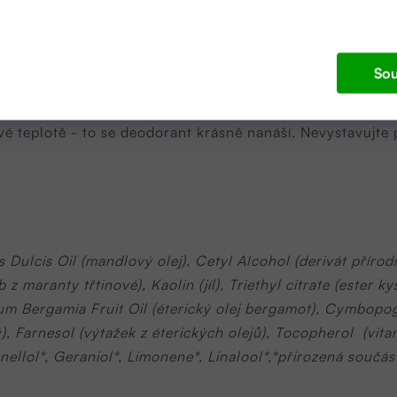
ostatečné
množství deodorantu po celé oblasti podpaží. P
Sou
ové teplotě - to se deodorant krásně nanáší. Nevystavujt
ulcis Oil (mandlový olej), Cetyl Alcohol (derivát příro
z maranty třtinové), Kaolin (jíl), Triethyl citrate (ester k
ium Bergamia Fruit Oil (éterický olej bergamot), Cymbopog
ý), Farnesol (výtažek z éterických olejů), Tocopherol (vitam
onellol*, Geraniol*, Limonene*, Linalool*,*přirozená součás