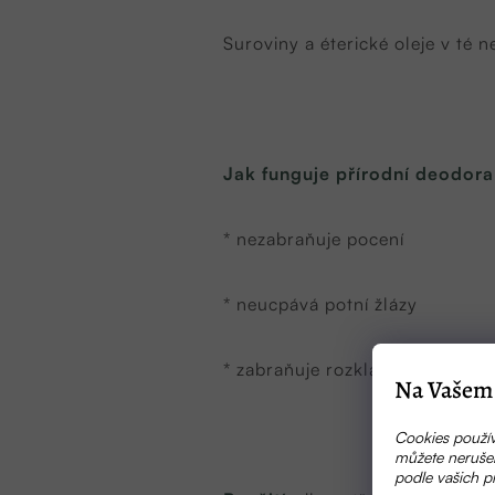
Suroviny a éterické oleje v té ne
Jak funguje přírodní deodora
* nezabraňuje pocení
* neucpává potní žlázy
* zabraňuje rozkladu potu a tím
Na Vašem 
Cookies použív
můžete nerušen
podle vašich p