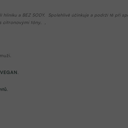
í hliníku a BEZ SODY. Spolehlivě účinkuje a podrží tě při 
s citronovými tóny. ,
 muži.
VEGAN
.
ntů
.