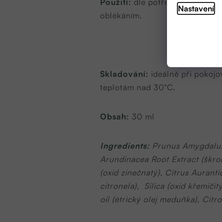
Použití:
dle potřeby naneste
d
Nastavení
oblékáním.
Skladování:
ideálně při pokoj
teplotám nad 30°C.
Obsah:
30 ml
Ingredients:
Prunus Amygdalus D
Arundinacea Root Extract (škrob 
(oxid zinečnatý), Citrus Aurant
citronela), Silica (oxid křemičit
oil (étrický olej meduňka), Citr