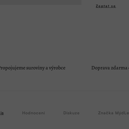
Zeptat se
ropojujeme suroviny a výrobce
Doprava zdarma o
is
Hodnocení
Diskuze
Značka
MýdLe