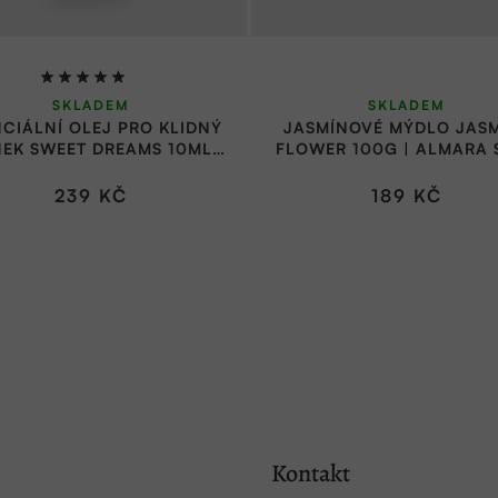
Průměrné
SKLADEM
SKLADEM
hodnocení
NCIÁLNÍ OLEJ PRO KLIDNÝ
JASMÍNOVÉ MÝDLO JAS
produktu
EK SWEET DREAMS 10ML |
FLOWER 100G | ALMARA 
je
ALMARA SOAP
5,0
239 KČ
189 KČ
z
5
hvězdiček.
Kontakt