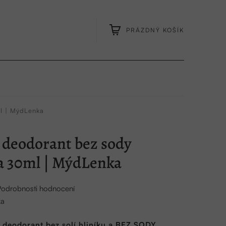
PRÁZDNÝ KOŠÍK
NÁKUPNÍ
KOŠÍK
l | MýdLenka
 deodorant bez sody
 30ml | MýdLenka
Podrobnosti hodnocení
ka
 deodorant bez solí hliníku a BEZ SODY.