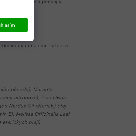
o nanesení chvíli počkej s
hlasím
e přímému slunečnímu záření a
dního původu), Maranta
yseliny citronové), Zinc Oxide
on Nardus Oil (éterický olej
in E), Melissa Officinalis Leaf
t éterických olejů.