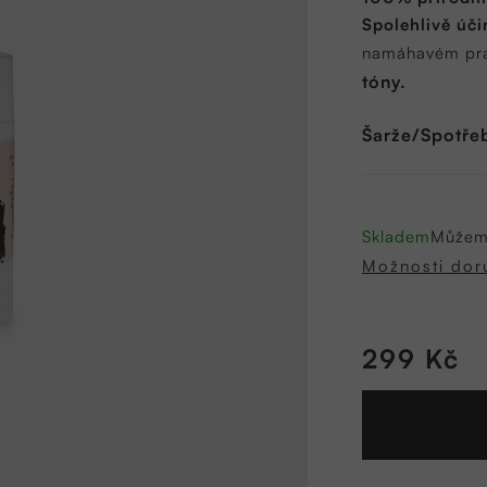
0,0
Spolehlivě úči
z
namáhavém pra
5
tóny.
hvězdiček.
Šarže/Spotřeb
Skladem
Můžeme
Možnosti dor
299 Kč
Měrná
cena: