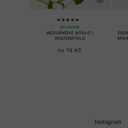
Průměrné
SKLADEM
hodnocení
MEDUŇKOVÉ MÝDLO |
ESE
produktu
ROZTOMÝDLO
SPÁN
je
5,0
75 KČ
OD
z
5
hvězdiček.
Z
á
Instagram