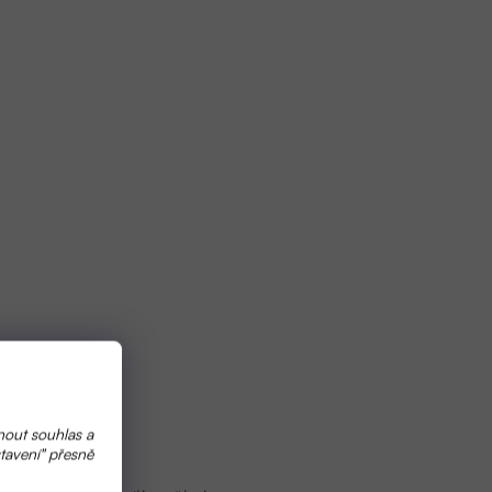
nout souhlas a
tavení" přesně