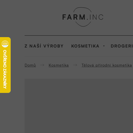
Přejít
na
obsah
Z NAŠÍ VÝROBY
KOSMETIKA
DROGER
Domů
Kosmetika
Tělová přírodní kosmetika