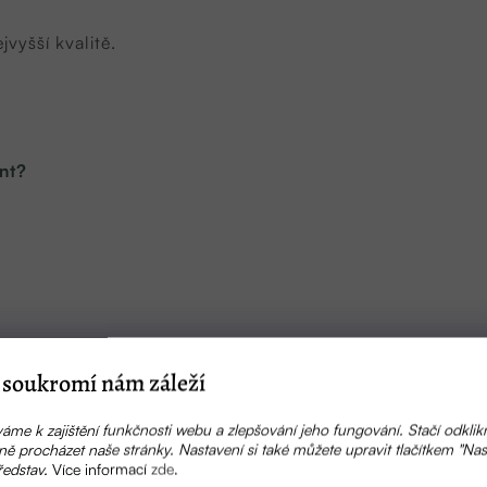
jvyšší kvalitě.
nt?
 eliminuje zápach
soukromí nám záleží
áme k zajištění funkčnosti webu a zlepšování jeho fungování. Stačí odklik
ě procházet naše stránky. Nastavení si také můžete upravit tlačítkem "Nas
ředstav.
Více informací
zde
.