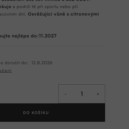
nkuje
a podrží tě při sportu nebo při
svěžující vůně s citronovými
covním dni.
O
ujte nejlépe do:11.2027
 doručit do:
12.8.2026
učení
DO KOŠÍKU