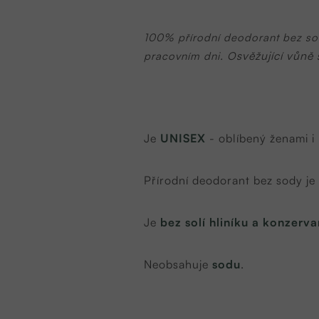
100% přírodní deodorant bez sol
svěžující vůně 
pracovním dni. O
Je
UNISEX
- oblíbený ženami i
Přírodní deodorant bez sody je
Je
bez solí hliníku a konzerva
Neobsahuje
sodu
.