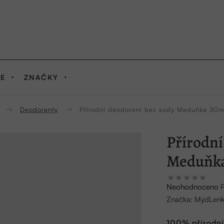
IE
ZNAČKY
Deodoranty
Přírodní deodorant bez sody Meduňka 30m
Přírodní
Meduňka
Průměrné
Neohodnoceno
hodnocení
Značka:
MýdLen
produktu
je
100% přírodní