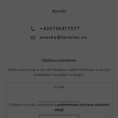
p
a
Kontakt
t
í
+420725477577
anezka
@
farminc.cz
Odebírat newsletter
Vložte svůj e-mail a my vám budeme zasílat informace o nových
produktech na našem e-shopu.
E-mail
Vložením e-mailu souhlasíte s
podmínkami ochrany osobních
údajů