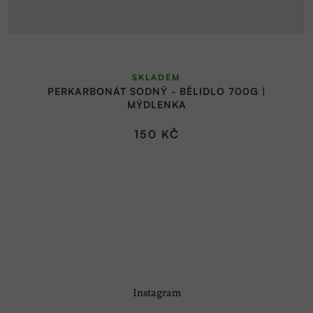
SKLADEM
PERKARBONÁT SODNÝ - BĚLIDLO 700G |
MÝDLENKA
150 KČ
Z
Instagram
á