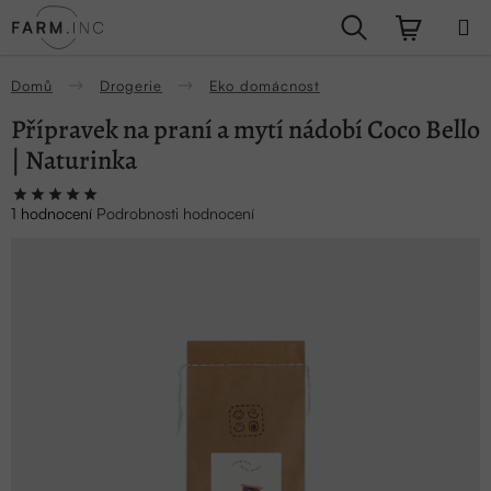
Přejít
Hledat
NÁKUPN
na
obsah
KOŠÍK
Domů
Drogerie
Eko domácnost
Přípravek na praní a mytí nádobí Coco Bello
| Naturinka
Průměrné
1 hodnocení
Podrobnosti hodnocení
hodnocení
produktu
je
5,0
z
5
hvězdiček.