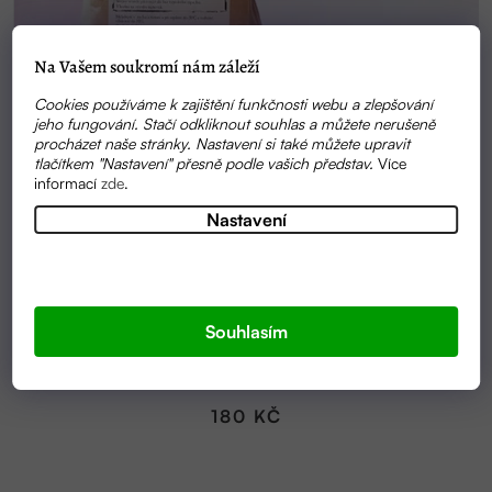
Na Vašem soukromí nám záleží
Cookies používáme k zajištění funkčnosti webu a zlepšování
jeho fungování. Stačí odkliknout souhlas a můžete nerušeně
procházet naše stránky. Nastavení si také můžete upravit
tlačítkem "Nastavení" přesně podle vašich představ.
Více
informací
zde
.
Nastavení
SKLADEM
Souhlasím
KYSELINA CITRONOVÁ 500G | MÝDLENKA
180 KČ