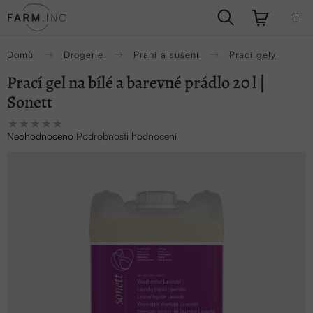
Přejít
Hledat
NÁKUPN
na
obsah
KOŠÍK
Domů
Drogerie
Praní a sušení
Prací gely
Prací gel na bílé a barevné prádlo 20 l |
Sonett
Průměrné
Neohodnoceno
Podrobnosti hodnocení
hodnocení
produktu
je
0,0
z
5
hvězdiček.