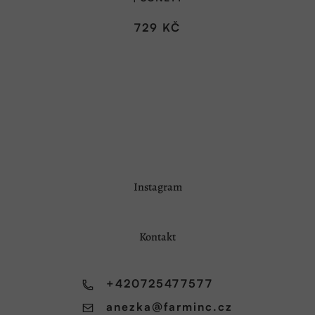
729 KČ
Z
Instagram
á
p
a
Kontakt
t
í
+420725477577
anezka
@
farminc.cz