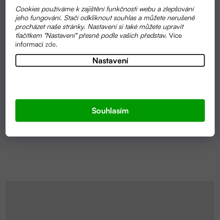
Cookies používáme k zajištění funkčnosti webu a zlepšování
jeho fungování. Stačí odkliknout souhlas a můžete nerušeně
procházet naše stránky. Nastavení si také můžete upravit
tlačítkem "Nastavení" přesně podle vašich představ.
Více
informací
zde
.
Nastavení
SKLADEM DO 3-5 DNÍ
AVIVÁŽ 10 L | SONETT
Souhlasím
1 279 KČ