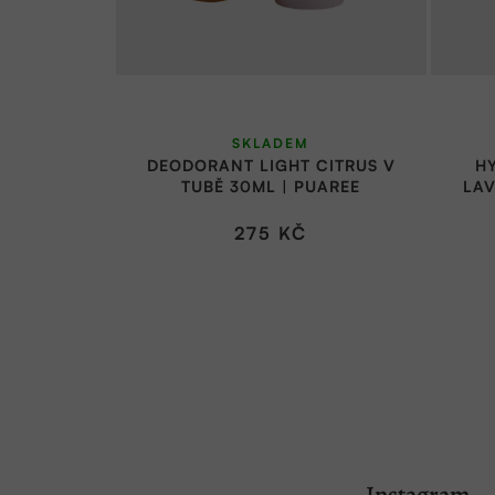
SKLADEM
DEODORANT LIGHT CITRUS V
HY
TUBĚ 30ML | PUAREE
LAV
275 KČ
Z
á