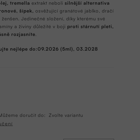
lej, tremella
extrakt neboli
silnější alternativa
ronové, šípek,
osvěžující granátové jablko, dračí
 ženšen. Jedinečné složení, díky kterému své
amíny a živiny důležité v boji
proti stárnutí pleti,
rásně rozjasníte
.
ujte nejlépe do:09.2026 (5ml), 03.2028
Můžeme doručit do:
Zvolte variantu
učení