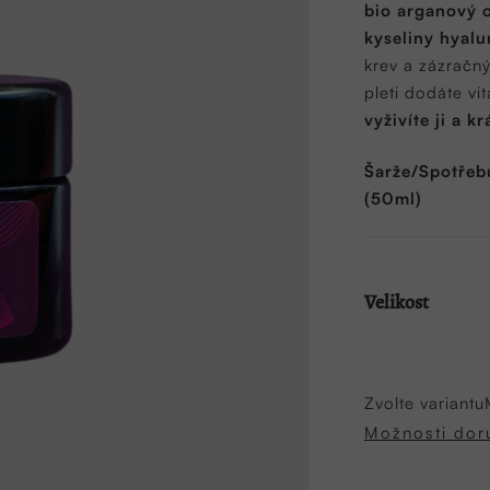
bio arganový o
5
kyseliny hyalu
hvězdiček.
krev a zázračný
pleti dodáte vit
vyživíte ji a k
Šarže/Spotřeb
(50ml)
Velikost
Zvolte variantu
Možnosti dor