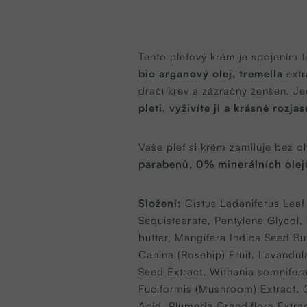
Tento pleťový krém je spojením t
bio arganový olej, tremella
extr
dračí krev a zázračný ženšen. Jed
pleti, vyživíte ji a krásně rozjas
Vaše pleť si krém zamiluje bez ohl
parabenů, 0% minerálních olej
Složení:
Cistus Ladaniferus Lea
Sequistearate, Pentylene Glycol
butter,
Mangifera Indica Seed Bu
Canina (Rosehip) Fruit, Lavandula
Seed Extract, Withania somnifera
Fuciformis (Mushroom) Extract, 
Acid, Plumeria Grandiflora Extra