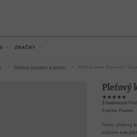
IE
ZNAČKY
a
Pleťové balzámy a krémy
Pleťový krém Plumeria | Pua
Pleťový 
Průměrné
3 hodnocení
Pod
hodnocení
Značka:
Puaree
produktu
je
Tento pleťový k
5,0
můžete své ple
z