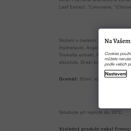
Leaf Extract, *Limonene, *Citrone
Na Vašem 
Složení v českém znění: Květinov
(hydratace), Arganový olej, Joj
Cookies použív
Tremella extrakt, Pca sodium, Pen
můžete nerušen
absolute, Dračí krev, Ženšen, Ko
podle vašich p
Nastavení
Gramáž:
50ml, vzoreček 5ml
Skladujte při teplotě do 25°C.
Výsledný produkt nebyl firmou