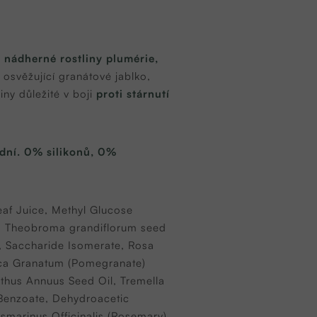
z nádherné rostliny plumérie,
osvěžující granátové jablko,
iny důležité v boji
proti stárnutí
odní. 0% silikonů, 0%
af Juice, Methyl Glucose
il, Theobroma grandiflorum seed
, Saccharide Isomerate, Rosa
ica Granatum (Pomegranate)
nthus Annuus Seed Oil, Tremella
 Benzoate, Dehydroacetic
smarinus Officinalis (Rosemary)