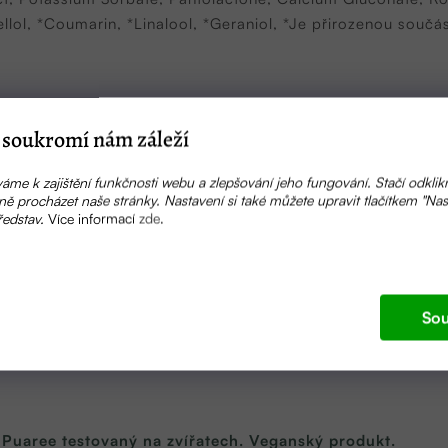
llol, *Coumarin, *Linalool, *Geraniol, *Je přirozenou součástí
soukromí nám záleží
á voda z cistusu, Květinová voda z růže damašské, Aloe vera
obový olej, Mangové máslo, Cupuacu máslo, Skvalan, Pantheno
áme k zajištění funkčnosti webu a zlepšování jeho fungování. Stačí odklik
tavitin, Šípkový extrakt, Extrakt z granátového jablka, Esenc
ě procházet naše stránky. Nastavení si také můžete upravit tlačítkem "Nas
nzervant schválená pro přírodní kosmetiku
ředstav.
Více informací
zde
.
Sou
 Puaree testovaný na zvířatech. Veganský produkt.