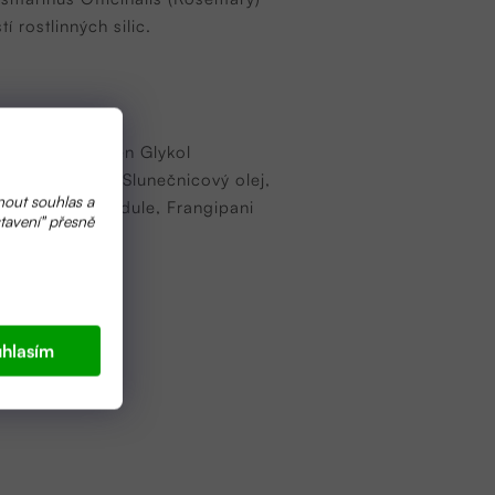
 rostlinných silic.
 šťáva, Pentylen Glykol
l, Vitamín E, Slunečnicový olej,
nout souhlas a
iální olej levandule, Frangipani
tavení" přesně
hlasím