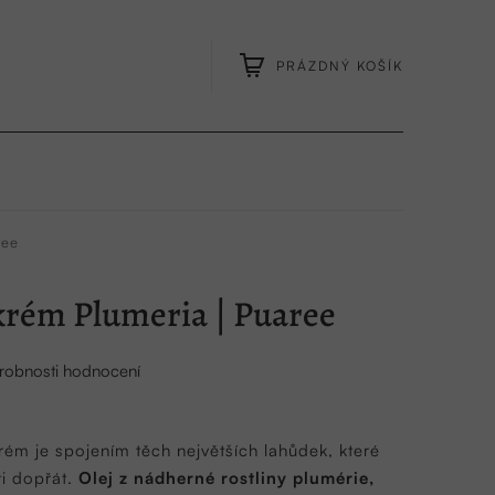
PRÁZDNÝ KOŠÍK
NÁKUPNÍ
KOŠÍK
ree
krém Plumeria | Puaree
robnosti hodnocení
rém je spojením těch největších lahůdek, které
ti dopřát.
Olej z nádherné rostliny plumérie,