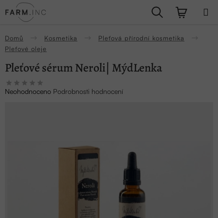
Přejít
Hledat
NÁKUPN
na
obsah
KOŠÍK
Domů
Kosmetika
Pleťová přírodní kosmetika
Pleťové oleje
Pleťové sérum Neroli| MýdLenka
Průměrné
Neohodnoceno
Podrobnosti hodnocení
hodnocení
produktu
je
0,0
z
5
hvězdiček.