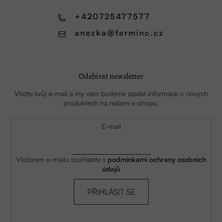
t
í
+420725477577
anezka
@
farminc.cz
Odebírat newsletter
Vložte svůj e-mail a my vám budeme zasílat informace o nových
produktech na našem e-shopu.
E-mail
Vložením e-mailu souhlasíte s
podmínkami ochrany osobních
údajů
PŘIHLÁSIT SE