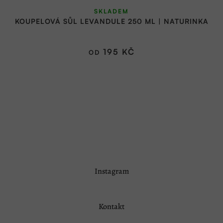
SKLADEM
KOUPELOVÁ SŮL LEVANDULE 250 ML | NATURINKA
195 KČ
OD
Z
Instagram
á
p
a
Kontakt