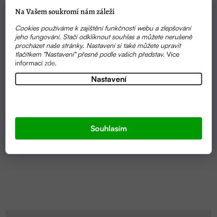
Na Vašem soukromí nám záleží
Cookies používáme k zajištění funkčnosti webu a zlepšování
jeho fungování. Stačí odkliknout souhlas a můžete nerušeně
procházet naše stránky. Nastavení si také můžete upravit
tlačítkem "Nastavení" přesně podle vašich představ.
Více
informací
zde
.
Nastavení
SKLADEM
MAGICKÁ AURA PŘÍRODNÍ MÝDLO 100G | ALMARA
SOAP
Souhlasím
169 KČ