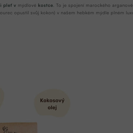
 pleť v
mýdlové
kostce
. To je spojení marockého arganov
bourec opustil svůj kokon) v našem hebkém mýdle plném lu