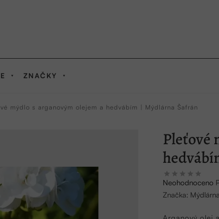
IE
ZNAČKY
ové mýdlo s arganovým olejem a hedvábím | Mýdlárna Šafrán
Pleťové 
hedvábí
Průměrné
Neohodnoceno
hodnocení
Značka:
Mýdlárna
produktu
je
Arganový olej a