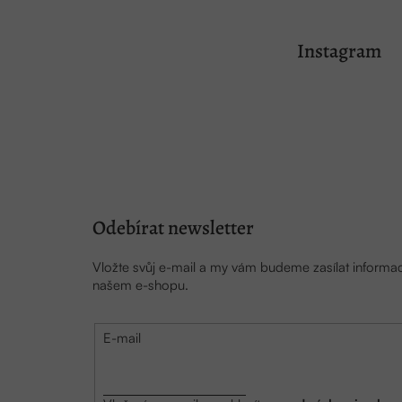
Z
á
Instagram
p
a
t
í
Odebírat newsletter
Vložte svůj e-mail a my vám budeme zasílat inform
našem e-shopu.
E-mail