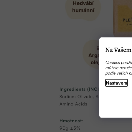
Na Vašem 
Cookies použív
můžete nerušen
podle vašich p
Nastavení
Ingredients (INCI):
Sodium Olivate, Sodium Cocoate,
Amino Acids
Hmotnost
:
90g ±5%