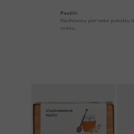
Použití
:
Navlhčenou pleť nebo pokožku tě
vodou.