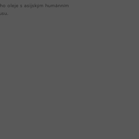
ého oleje s asijským humánním
xusu.