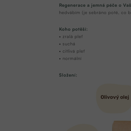
Regenerace a jemná péče o Vaši
hedvábím (je sebráno poté, co 
Koho potěší:
• zralá pleť
• suchá
• citlivá pleť
• normální
Složení: