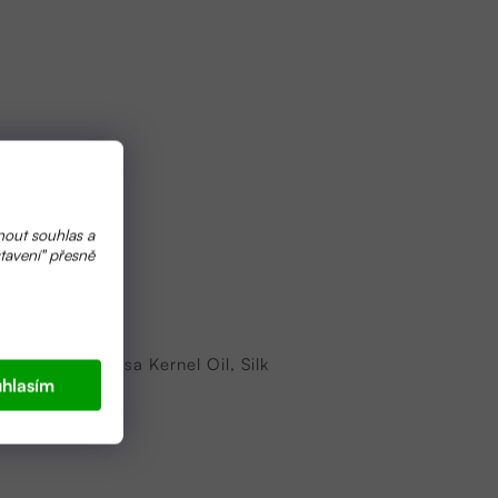
nout souhlas a
tavení" přesně
Argania Spinosa Kernel Oil, Silk
hlasím