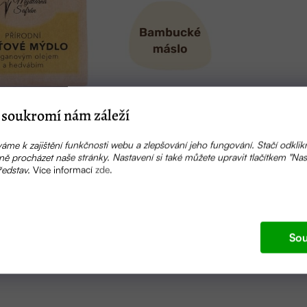
soukromí nám záleží
áme k zajištění funkčnosti webu a zlepšování jeho fungování. Stačí odklik
ě procházet naše stránky. Nastavení si také můžete upravit tlačítkem "Nas
ředstav.
Více informací
zde
.
 Aqua, Glycerin, Sodium Shea Butterate, Sodium Castorate, 
Sou