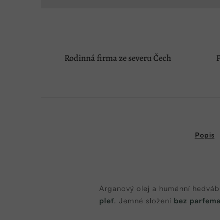
Rodinná firma ze severu Čech
P
Popis
Arganový olej a humánní hedvábí 
pleť
. Jemné složení
bez parfem