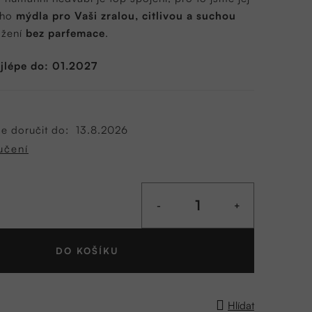
eho
mýdla pro Vaši zralou, citlivou a suchou
ožení
bez parfemace
.
ejlépe do: 01.2027
 doručit do:
13.8.2026
učení
DO KOŠÍKU
Hlídat