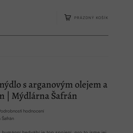
PRÁZDNÝ KOŠÍK
NÁKUPNÍ
KOŠÍK
mýdlo s arganovým olejem a
m | Mýdlárna Šafrán
Podrobnosti hodnocení
 Šafrán
 humánní hedvábí je top spojení, pro to jsme jej