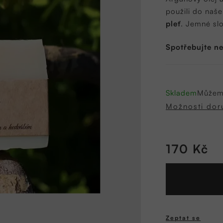
0,0
použili do naš
z
pleť
. Jemné sl
5
hvězdiček.
Spotřebujte n
Skladem
Můžeme
Možnosti dor
170 Kč
Měrná
cena:
Zeptat se