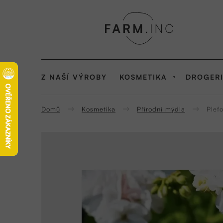
Přejít
na
obsah
Z NAŠÍ VÝROBY
KOSMETIKA
DROGER
Domů
Kosmetika
Přírodní mýdla
Pleť