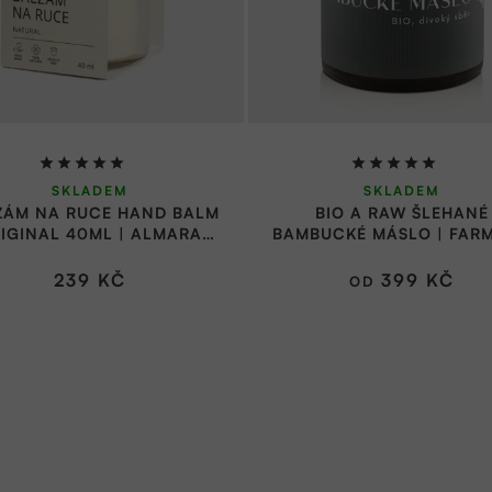
Průměrné
Průměrné
SKLADEM
SKLADEM
hodnocení
hodnocení
ZÁM NA RUCE HAND BALM
BIO A RAW ŠLEHANÉ
produktu
produktu
IGINAL 40ML | ALMARA
BAMBUCKÉ MÁSLO | FARM
je
je
SOAP
5,0
5,0
239 KČ
399 KČ
OD
z
z
5
5
hvězdiček.
hvězdiček.