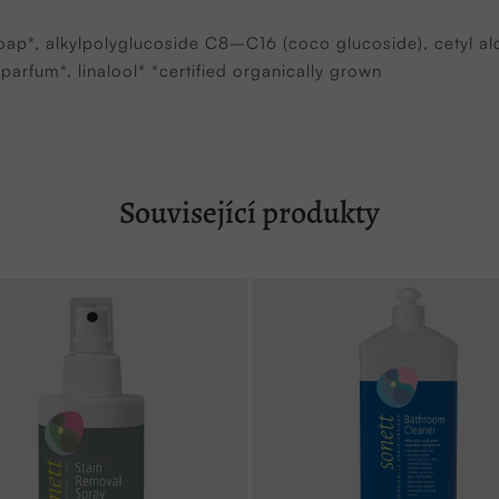
soap*, alkylpolyglucoside C8–C16 (coco glucoside), cetyl al
parfum*, linalool* *certified organically grown
Související produkty