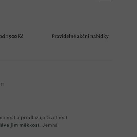
d 1 500 Kč
Pravidelné akční nabídky
tt
 jemnost a prodlužuje životnost
dává jim měkkost
. Jemná