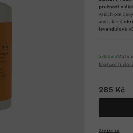
0,0
pružnost vlák
z
vašich oblíben
5
vosk, který
chr
hvězdiček.
levandulová v
Skladem
Můžeme
Možnosti dor
285 Kč
Měrná
cena:
Zeptat se