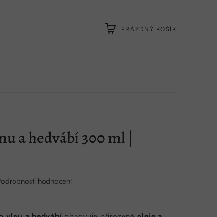
PRÁZDNÝ KOŠÍK
NÁKUPNÍ
KOŠÍK
lnu a hedvábí 300 ml |
Podrobnosti hodnocení
 vlnu a hedvábí
obnovuje přirozené
oleje a