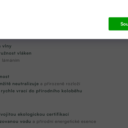
Sou
NETT?
 vlny
ružnost vláken
a lámáním
nost
žitě neutralizuje
a přirozeně rozloží
e
rychle vrací do přírodního koloběhu
vojitou ekologickou certifikací
izovanou vodu
a přírodní energetické esence