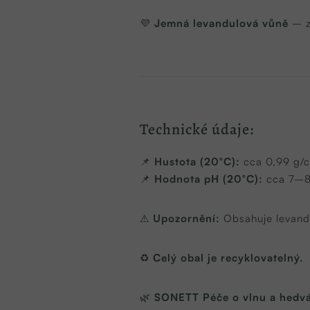
💜
Jemná levandulová vůně
– z 
Technické údaje:
📌
Hustota (20°C):
cca 0,99 g/
📌
Hodnota pH (20°C):
cca 7–
⚠
Upozornění:
Obsahuje levandu
♻
Celý obal je recyklovatelný.
🌿
SONETT Péče o vlnu a hedváb