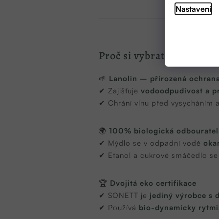
Nastavení
Proč si vybrat právě SO
🌱
Lanolin – přirozená ochrana
✔ Zajišťuje
vodoodpudivost a p
✔ Chrání vlnu před vysycháním 
🌍
100% biologická odbouratel
✔ Mýdlo se v odpadní vodě
okam
✔ Etanol a cukrové smáčedlo s
🏆
Dvojitá eko certifikace
✔ SONETT je
jediný výrobce s d
✔ Používá
bio-dynamicky rytm