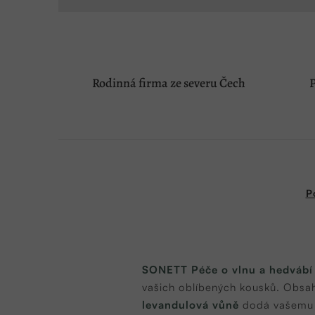
Rodinná firma ze severu Čech
P
P
SONETT Péče o vlnu a hedvábí
vašich oblíbených kousků. Obsa
levandulová vůně
dodá vašemu p