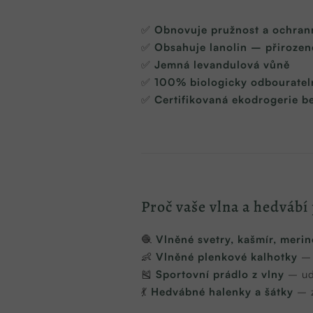
✅
Obnovuje pružnost a ochrann
✅
Obsahuje lanolin – přirozen
✅
Jemná levandulová vůně
✅
100% biologicky odbourateln
✅
Certifikovaná ekodrogerie be
Proč vaše vlna a hedvábí
🧶
Vlněné svetry, kašmír, merin
👶
Vlněné plenkové kalhotky
– 
🎽
Sportovní prádlo z vlny
– ud
💃
Hedvábné halenky a šátky
– 