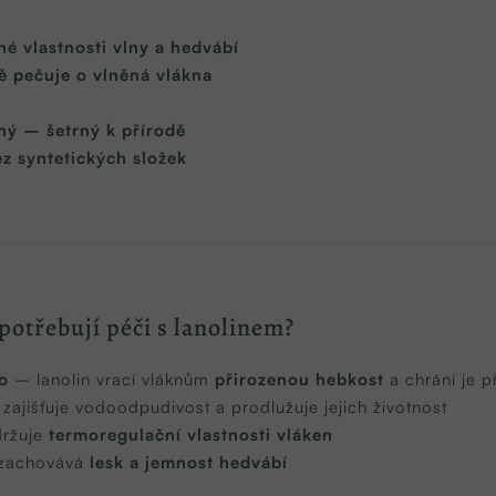
é vlastnosti vlny a hedvábí
ě pečuje o vlněná vlákna
ý – šetrný k přírodě
z syntetických složek
 potřebují péči s lanolinem?
o
– lanolin vrací vláknům
přirozenou hebkost
a chrání je 
zajišťuje vodoodpudivost a prodlužuje jejich životnost
ržuje
termoregulační vlastnosti vláken
zachovává
lesk a jemnost hedvábí