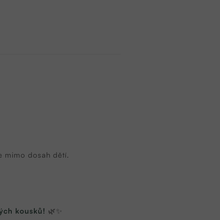
te mimo dosah dětí.
ných kousků!
🌿✨