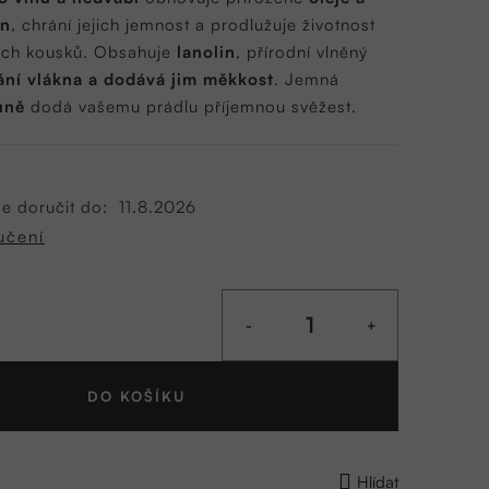
en
, chrání jejich jemnost a prodlužuje životnost
ých kousků. Obsahuje
lanolin
, přírodní vlněný
ání vlákna a dodává jim měkkost
. Jemná
ůně
dodá vašemu prádlu příjemnou svěžest.
 doručit do:
11.8.2026
učení
DO KOŠÍKU
Hlídat