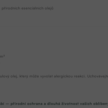
přírodních esenciálních olejů
cm³
8
lový olej, který může vyvolat alergickou reakci. Uchovávej
í – přírodní ochrana a dlouhá životnost vašich oblíbe