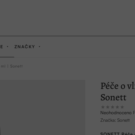
IE
ZNAČKY
ml | Sonett
Péče o v
Sonett
Průměrné
Neohodnoceno
hodnocení
Značka:
Sonett
produktu
je
SONETT Péče o