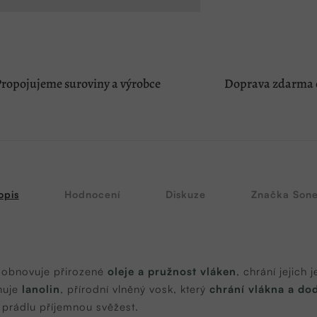
ropojujeme suroviny a výrobce
Doprava zdarma o
opis
Hodnocení
Diskuze
Značka
Sone
obnovuje přirozené
oleje a pružnost vláken
, chrání jejich
huje
lanolin
, přírodní vlněný vosk, který
chrání vlákna a do
rádlu příjemnou svěžest.