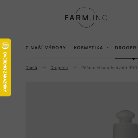
Přejít
na
obsah
DROGER
Z NAŠÍ VÝROBY
KOSMETIKA
Domů
Drogerie
Péče o vlnu a hedvábí 300 