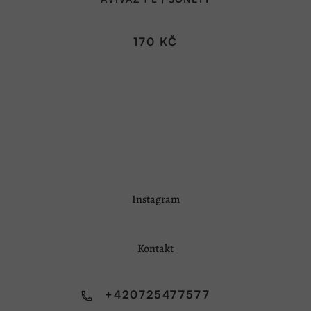
170 KČ
Z
Instagram
á
p
a
Kontakt
t
í
+420725477577