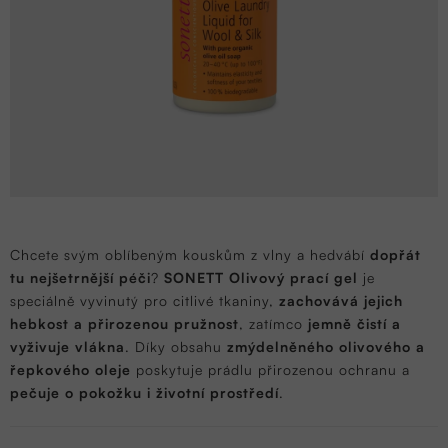
Chcete svým oblíbeným kouskům z vlny a hedvábí
dopřát
tu nejšetrnější péči
?
SONETT Olivový prací gel
je
speciálně vyvinutý pro citlivé tkaniny,
zachovává jejich
hebkost a přirozenou pružnost
, zatímco
jemně čistí a
vyživuje vlákna
. Díky obsahu
zmýdelněného olivového a
řepkového oleje
poskytuje prádlu přirozenou ochranu a
pečuje o pokožku i životní prostředí
.