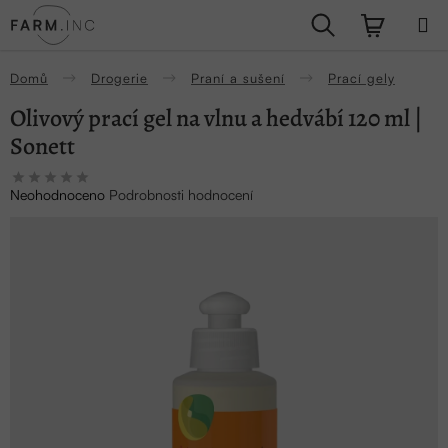
Přejít
Hledat
NÁKUPN
na
obsah
KOŠÍK
Domů
Drogerie
Praní a sušení
Prací gely
Olivový prací gel na vlnu a hedvábí 120 ml |
Sonett
Průměrné
Neohodnoceno
Podrobnosti hodnocení
hodnocení
produktu
je
0,0
z
5
hvězdiček.