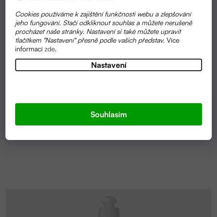
Cookies používáme k zajištění funkčnosti webu a zlepšování
jeho fungování. Stačí odkliknout souhlas a můžete nerušeně
procházet naše stránky. Nastavení si také můžete upravit
tlačítkem "Nastavení" přesně podle vašich představ.
Více
informací
zde
.
Nastavení
SKLADEM
SPREJ NA SKVRNY 100 ML | SONETT
Souhlasím
130 KČ