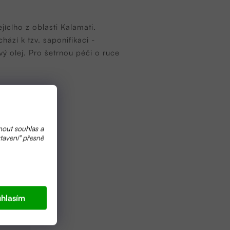
ícího z oblasti Kalamati.
ází k tzv. saponifikaci -
 olej. Pro šetrnou péči o ruce
nout souhlas a
tavení" přesně
hlasím