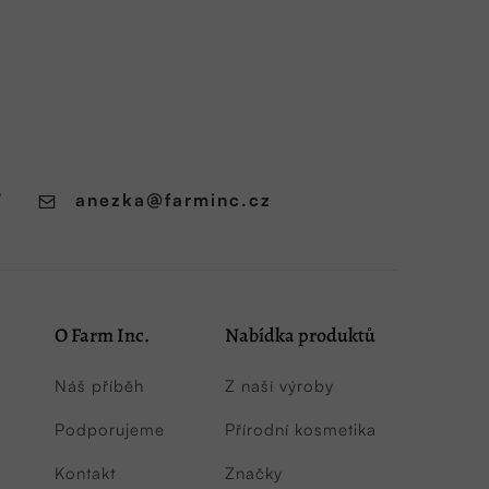
7
anezka
@
farminc.cz
O Farm Inc.
Nabídka produktů
Náš příběh
Z naší výroby
Podporujeme
Přírodní kosmetika
Kontakt
Značky