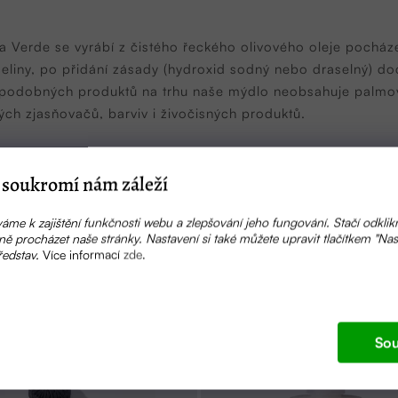
 Verde se vyrábí z čistého řeckého olivového oleje pocházej
eliny, po přidání zásady (hydroxid sodný nebo draselný) doch
 podobných produktů na trhu naše mýdlo neobsahuje palmový
ch zjasňovačů, barviv i živočisných produktů.
l, Aqua, Sodium Hydroxide, Sodium Chloride
soukromí nám záleží
áme k zajištění funkčnosti webu a zlepšování jeho fungování. Stačí odklik
ě procházet naše stránky. Nastavení si také můžete upravit tlačítkem "Nas
ředstav.
Více informací
zde
.
Související produkty
Sou