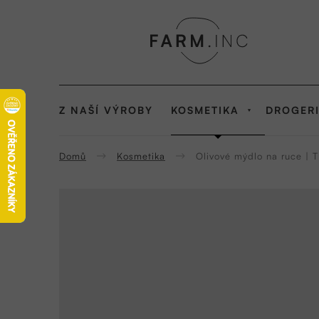
Přejít
na
obsah
KOSMETIKA
Z NAŠÍ VÝROBY
DROGER
Domů
Kosmetika
Olivové mýdlo na ruce |