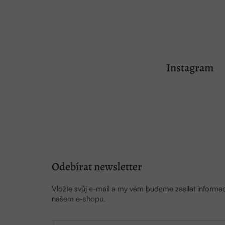
Z
á
Instagram
p
a
t
í
Odebírat newsletter
Vložte svůj e-mail a my vám budeme zasílat inform
našem e-shopu.