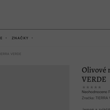
IE
ZNAČKY
 TIERRA VERDE
Olivové 
VERDE
Průměrné
Neohodnoceno
hodnocení
Značka:
TIERRA
produktu
je
Jemné a zvláčň