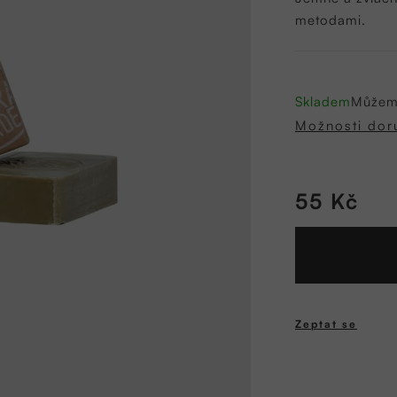
0,0
metodami.
z
5
hvězdiček.
Skladem
Můžeme
Možnosti dor
55 Kč
Měrná
cena:
Zeptat se