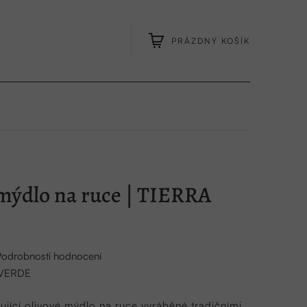
PRÁZDNÝ KOŠÍK
NÁKUPNÍ
KOŠÍK
mýdlo na ruce | TIERRA
Podrobnosti hodnocení
 VERDE
ující olivové mýdlo na ruce vyráběné tradičními