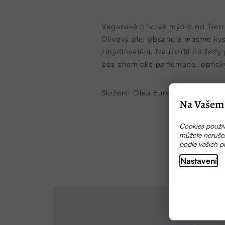
Veganské olivové mýdlo od Tierra
Olivový olej obsahuje mastné kys
zmýdlovatění. Na rozdíl od řady
bez chemické parfemace, optický
Složení: Olea Europaea Fruit Oi
Na Vašem 
Cookies použív
můžete nerušen
podle vašich p
Nastavení