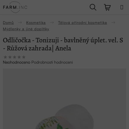
Přejít
Hledat
NÁKUPN
na
obsah
KOŠÍK
Domů
Kosmetika
Tělová přírodní kosmetika
Mýdlenky a jiné doplňky
Odličočka - Tonizuji - bavlněný úplet. vel. S
- Růžová zahrada| Anela
Průměrné
Neohodnoceno
Podrobnosti hodnocení
hodnocení
produktu
je
0,0
z
5
hvězdiček.