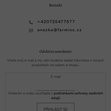
a
Kontakt
t
í
+420725477577
anezka
@
farminc.cz
Odebírat newsletter
Vložte svůj e-mail a my vám budeme zasílat informace o nových
produktech na našem e-shopu.
E-mail
Vložením e-mailu souhlasíte s
podmínkami ochrany osobních
údajů
PŘIHLÁSIT SE