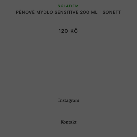
SKLADEM
PĚNOVÉ MÝDLO SENSITIVE 200 ML | SONETT
120 KČ
Z
Instagram
á
p
a
Kontakt
t