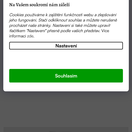
Na Vašem soukromí nám záleží
Cookies používáme k zajištění funkčnosti webu a zlepšování
jeho fungování. Stačí odkliknout souhlas a můžete nerušeně
procházet naše stránky. Nastavení si také můžete upravit
tlačítkem "Nastavení" přesně podle vašich představ.
Více
informací
zde
.
Nastavení
SKLADEM
ČISTÍCÍ TEKUTÝ PÍSEK 0,5 L | SONETT
Souhlasím
140 KČ