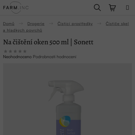
Přejít
Hledat
NÁKUPN
na
obsah
KOŠÍK
Domů
Drogerie
Čistící prostředky
Čističe skel
a hladkých povrchů
Na čištění oken 500 ml | Sonett
Průměrné
Neohodnoceno
Podrobnosti hodnocení
hodnocení
produktu
je
0,0
z
5
hvězdiček.