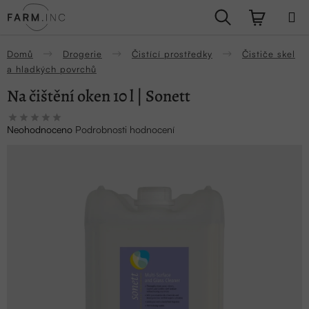
Přejít
Hledat
NÁKUPN
na
obsah
KOŠÍK
Domů
Drogerie
Čistící prostředky
Čističe skel
a hladkých povrchů
Na čištění oken 10 l | Sonett
Průměrné
Neohodnoceno
Podrobnosti hodnocení
hodnocení
produktu
je
0,0
z
5
hvězdiček.