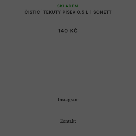
SKLADEM
ČISTÍCÍ TEKUTÝ PÍSEK 0,5 L | SONETT
140 KČ
Z
Instagram
á
p
a
Kontakt
t