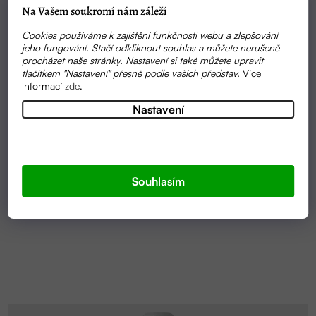
Na Vašem soukromí nám záleží
Cookies používáme k zajištění funkčnosti webu a zlepšování
jeho fungování. Stačí odkliknout souhlas a můžete nerušeně
procházet naše stránky. Nastavení si také můžete upravit
tlačítkem "Nastavení" přesně podle vašich představ.
Více
informací
zde
.
Nastavení
SKLADEM
PRACÍ GEL NA BAREVNÉ PRÁDLO SENSITIVE 10L |
SONETT
Souhlasím
1 369 KČ