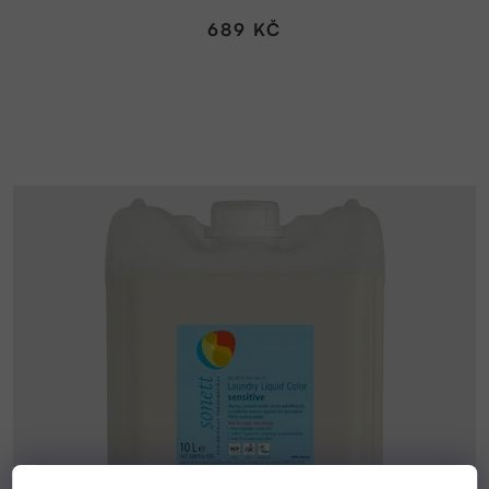
689 KČ