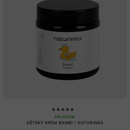
Průměrné
SKLADEM
hodnocení
DĚTSKÝ KRÉM BAMBI | NATURINKA
produktu