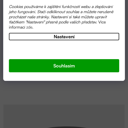
Cookies používáme k zajištění funkčnosti webu a zlepšování
jeho fungování. Stačí odkliknout souhlas a můžete nerušeně
procházet naše stránky. Nastavení si také můžete upravit
tlačítkem "Nastavení" přesně podle vašich představ.
Více
informací
zde
.
Průměrné
Nastavení
SKLADEM
hodnocení
ZINKOVÁ MAST | MEDAREK
produktu
je
5,0
228 KČ
OD
z
Souhlasím
5
hvězdiček.