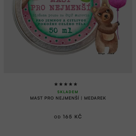
Průměrné
SKLADEM
hodnocení
MAST PRO NEJMENŠÍ | MEDAREK
produktu
je
5,0
165 KČ
OD
z
5
hvězdiček.