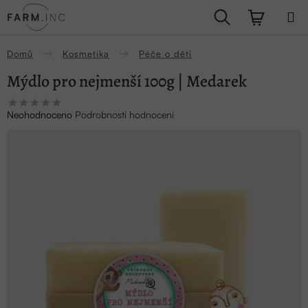
Přejít
Hledat
NÁKUPN
na
obsah
KOŠÍK
Domů
Kosmetika
Péče o děti
Mýdlo pro nejmenší 100g | Medarek
Průměrné
Neohodnoceno
Podrobnosti hodnocení
hodnocení
produktu
je
0,0
z
5
hvězdiček.