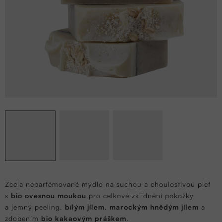
Zcela neparfémované mýdlo na suchou a choulostivou pleť
s
bio ovesnou moukou
pro celkové zklidnění pokožky
a jemný peeling,
bílým jílem
,
marockým hnědým jílem
a
zdobením
bio kakaovým práškem
.