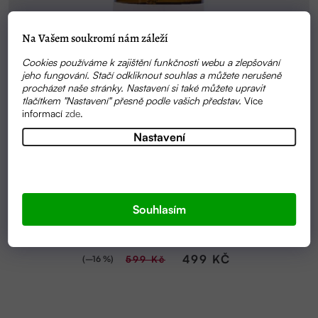
Na Vašem soukromí nám záleží
Cookies používáme k zajištění funkčnosti webu a zlepšování
jeho fungování. Stačí odkliknout souhlas a můžete nerušeně
procházet naše stránky. Nastavení si také můžete upravit
tlačítkem "Nastavení" přesně podle vašich představ.
Více
informací
zde
.
Nastavení
SKLADEM
Souhlasím
TĚLOVÝ OLEJ PERFECT BODY 100ML | ALMARA
SOAP
499 KČ
(–16 %)
599 Kč