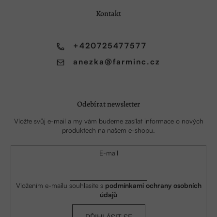
a
Kontakt
t
í
+420725477577
anezka
@
farminc.cz
Odebírat newsletter
Vložte svůj e-mail a my vám budeme zasílat informace o nových
produktech na našem e-shopu.
E-mail
Vložením e-mailu souhlasíte s
podmínkami ochrany osobních
údajů
PŘIHLÁSIT SE