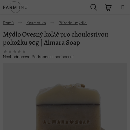
Přejít
Hledat
NÁKUPN
na
obsah
KOŠÍK
Domů
Kosmetika
Přírodní mýdla
Mýdlo Ovesný koláč pro choulostivou
pokožku 90g | Almara Soap
Průměrné
Neohodnoceno
Podrobnosti hodnocení
hodnocení
produktu
je
0,0
z
5
hvězdiček.