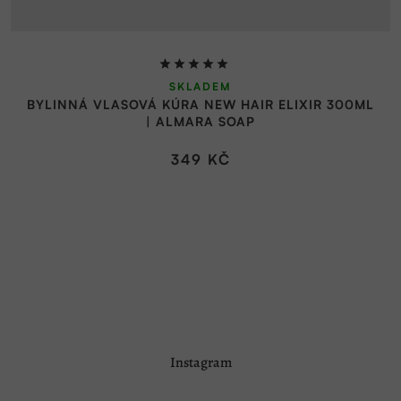
Průměrné
SKLADEM
hodnocení
BYLINNÁ VLASOVÁ KÚRA NEW HAIR ELIXIR 300ML
produktu
| ALMARA SOAP
je
5,0
349 KČ
z
5
hvězdiček.
Z
Instagram
á
p