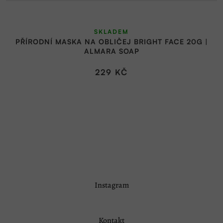
SKLADEM
PŘÍRODNÍ MASKA NA OBLIČEJ BRIGHT FACE 20G |
ALMARA SOAP
229 KČ
Z
Instagram
á
p
a
Kontakt