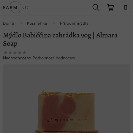
Přejít
Hledat
NÁKUPN
na
obsah
KOŠÍK
Domů
Kosmetika
Přírodní mýdla
Mýdlo Babiččina zahrádka 90g | Almara
Soap
Průměrné
Neohodnoceno
Podrobnosti hodnocení
hodnocení
produktu
je
0,0
z
5
hvězdiček.