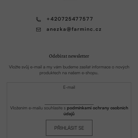
t
í
+420725477577
anezka
@
farminc.cz
Odebírat newsletter
Vložte svůj e-mail a my vám budeme zasílat informace o nových
produktech na našem e-shopu.
E-mail
Vložením e-mailu souhlasíte s
podmínkami ochrany osobních
údajů
PŘIHLÁSIT SE