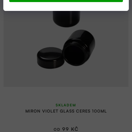
SKLADEM
MIRON VIOLET GLASS CERES 100ML
99 KČ
OD