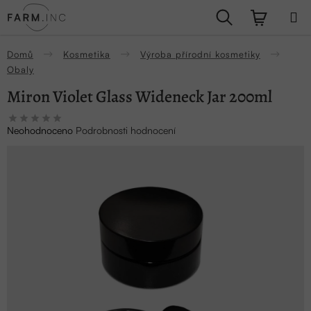
Přejít
Hledat
NÁKUPN
na
obsah
KOŠÍK
Domů
Kosmetika
Výroba přírodní kosmetiky
Obaly
Miron Violet Glass Wideneck Jar 200ml
Průměrné
Neohodnoceno
Podrobnosti hodnocení
hodnocení
produktu
je
0,0
z
5
hvězdiček.