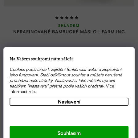
Průměrné
SKLADEM
hodnocení
NERAFINOVANÉ BAMBUCKÉ MÁSLO | FARM.INC
produktu
je
5,0
136 KČ
(až –20 %)
170 Kč
OD
z
Na Vašem soukromí nám záleží
5
hvězdiček.
Cookies používáme k zajištění funkčnosti webu a zlepšování
jeho fungování. Stačí odkliknout souhlas a můžete nerušeně
procházet naše stránky. Nastavení si také můžete upravit
tlačítkem "Nastavení" přesně podle vašich představ.
Více
informací
zde
.
Nastavení
Souhlasím