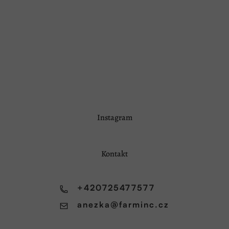
Z
Instagram
á
p
a
Kontakt
t
í
+420725477577
anezka
@
farminc.cz