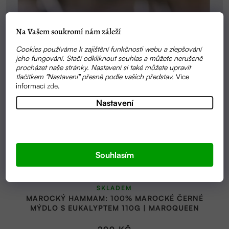
Na Vašem soukromí nám záleží
Cookies používáme k zajištění funkčnosti webu a zlepšování
jeho fungování. Stačí odkliknout souhlas a můžete nerušeně
procházet naše stránky. Nastavení si také můžete upravit
tlačítkem "Nastavení" přesně podle vašich představ.
Více
informací
zde
.
Nastavení
Souhlasím
Průměrné
SKLADEM
hodnocení
MAROCKÝ HAMMAM: 100% MAROCKÉ ČERNÉ
produktu
MÝDLO S EUKALYPTEM 110G | MAROQUEEN
je
5,0