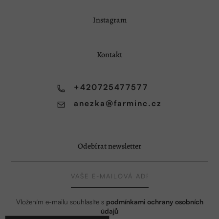
Z
Instagram
á
p
a
Kontakt
t
í
+420725477577
anezka
@
farminc.cz
Odebírat newsletter
Vložením e-mailu souhlasíte s
podmínkami ochrany osobních
údajů