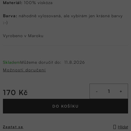
Materiál:
100% viskóza
Barva:
náhodně vylosovaná, ale vybírám jen krásné barvy
:-)
Vyrobeno v Maroku
Skladem
Můžeme doručit do:
11.8.2026
Možnosti doručení
170 Kč
Měrná
DO KOŠÍKU
cena:
Hlídat
Zeptat se