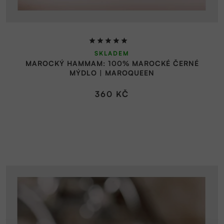
Průměrné
SKLADEM
hodnocení
MAROCKÝ HAMMAM: 100% MAROCKÉ ČERNÉ
produktu
MÝDLO | MAROQUEEN
je
5,0
360 KČ
z
5
hvězdiček.