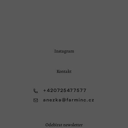
Z
Instagram
á
p
a
Kontakt
t
í
+420725477577
anezka
@
farminc.cz
Odebírat newsletter