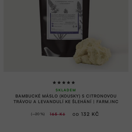
Průměrné
SKLADEM
hodnocení
BAMBUCKÉ MÁSLO (KOUSKY) S CITRONOVOU
produktu
TRÁVOU A LEVANDULÍ KE ŠLEHÁNÍ | FARM.INC
je
5,0
132 KČ
(–20 %)
165 Kč
OD
z
5
hvězdiček.