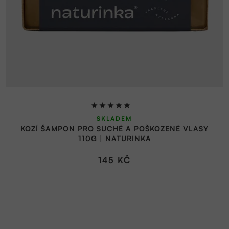
Průměrné
SKLADEM
hodnocení
KOZÍ ŠAMPON PRO SUCHÉ A POŠKOZENÉ VLASY
produktu
110G | NATURINKA
je
5,0
145 KČ
z
5
hvězdiček.