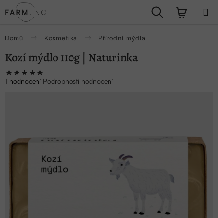
Přejít
Hledat
NÁKUPN
na
obsah
KOŠÍK
Domů
Kosmetika
Přírodní mýdla
Kozí mýdlo 110g | Naturinka
Průměrné
1 hodnocení
Podrobnosti hodnocení
hodnocení
produktu
je
5,0
z
5
hvězdiček.