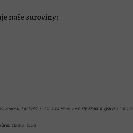
je naše suroviny:
vůní kokosu. Lip Balm | Coconut Pearl vaše
rty krásně vyživí
a zárove
Vůně:
sladká, food