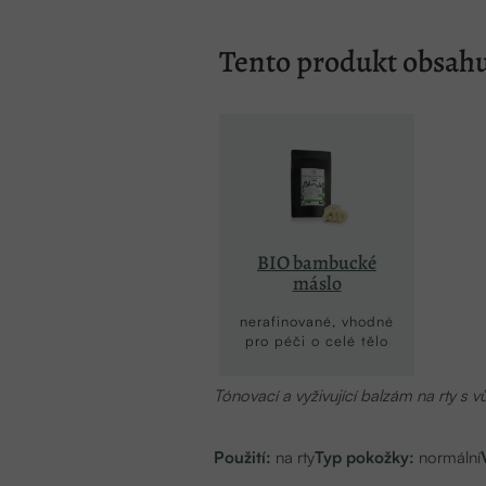
Tento produkt obsahu
BIO bambucké
máslo
nerafinované, vhodné
pro péči o celé tělo
Tónovací a vyživující balzám na rty s 
Použití:
na rty
Typ pokožky:
normální