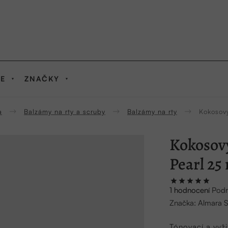
IE
ZNAČKY
a
Balzámy na rty a scruby
Balzámy na rty
Kokosový
Kokosový
Pearl 25
Průměrné
1 hodnocení
Podr
hodnocení
Značka:
Almara 
produktu
je
Tónovací a vyži