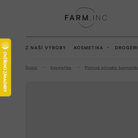
Přejít
na
obsah
Z NAŠÍ VÝROBY
KOSMETIKA
DROGER
Domů
Kosmetika
Pleťová přírodní kosmetik