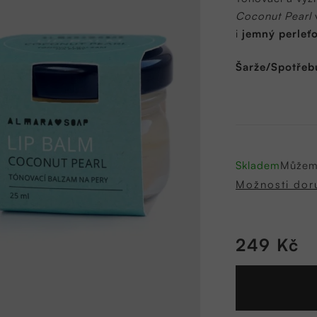
5,0
Coconut Pearl
z
i
jemný perleť
5
hvězdiček.
Šarže/Spotřebu
Skladem
Můžeme
Možnosti dor
249 Kč
Měrná
cena: