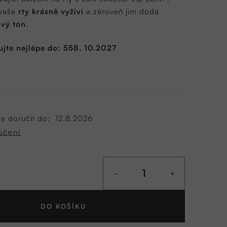
vaše
rty krásně vyživí
a zároveň jim dodá
ový tón
.
jte nejlépe do: 558, 10.2027
 doručit do:
12.8.2026
učení
DO KOŠÍKU