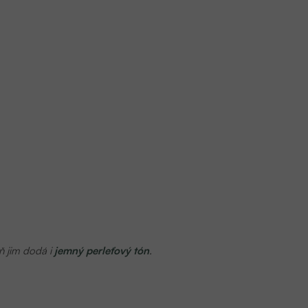
ň jim dodá i
jemný perleťový tón
.