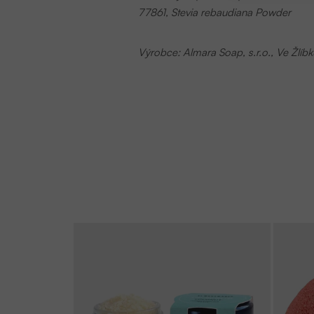
77861, Stevia rebaudiana Powder
Výrobce:
Almara Soap, s.r.o.,
Ve Žlí