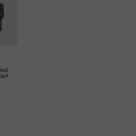
ERNÉ
OAP