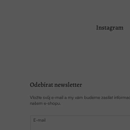
Z
á
Instagram
p
a
t
í
Odebírat newsletter
Vložte svůj e-mail a my vám budeme zasílat inform
našem e-shopu.
E-mail