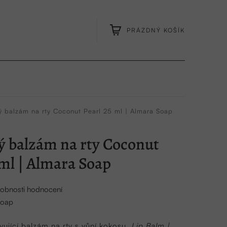
PRÁZDNÝ KOŠÍK
NÁKUPNÍ
KOŠÍK
 balzám na rty Coconut Pearl 25 ml | Almara Soap
 balzám na rty Coconut
 ml | Almara Soap
obnosti hodnocení
Soap
vující balzám na rty s vůní kokosu.
Lip Balm |