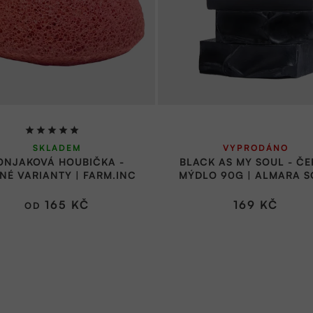
Průměrné
SKLADEM
VYPRODÁNO
hodnocení
ONJAKOVÁ HOUBIČKA -
BLACK AS MY SOUL - Č
produktu
NÉ VARIANTY | FARM.INC
MÝDLO 90G | ALMARA S
je
5,0
165 KČ
169 KČ
OD
z
5
hvězdiček.