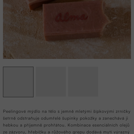
Peelingové mýdlo na tělo s jemně mletými šípkovými zrníčky
šetrně odstraňuje odumřelé šupinky pokožky a zanechává ji
hebkou a příjemně prohřátou. Kombinace esenciálních olejů
ze zázvoru, hřebíčku a růžového grepu dodává mytí výrazný