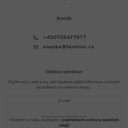
p
a
Kontakt
t
í
+420725477577
anezka
@
farminc.cz
Odebírat newsletter
Vložte svůj e-mail a my vám budeme zasílat informace o nových
produktech na našem e-shopu.
E-mail
Vložením e-mailu souhlasíte s
podmínkami ochrany osobních
údajů