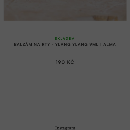
SKLADEM
BALZÁM NA RTY - YLANG YLANG 9ML | ALMA
190 KČ
Z
Instagram
á