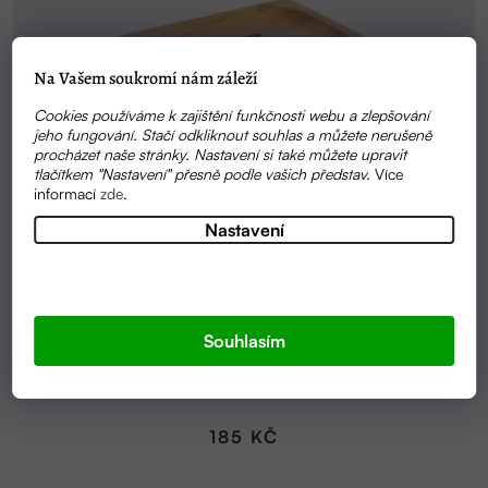
Na Vašem soukromí nám záleží
Cookies používáme k zajištění funkčnosti webu a zlepšování
jeho fungování. Stačí odkliknout souhlas a můžete nerušeně
procházet naše stránky. Nastavení si také můžete upravit
tlačítkem "Nastavení" přesně podle vašich představ.
Více
informací
zde
.
Nastavení
Souhlasím
SKLADEM
BAMBUSOVÁ MÝDLENKA Č.1
185 KČ