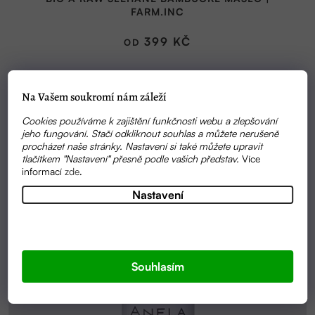
produktu
FARM.INC
je
5,0
399 KČ
OD
z
5
hvězdiček.
Na Vašem soukromí nám záleží
Cookies používáme k zajištění funkčnosti webu a zlepšování
jeho fungování. Stačí odkliknout souhlas a můžete nerušeně
procházet naše stránky. Nastavení si také můžete upravit
tlačítkem "Nastavení" přesně podle vašich představ.
Více
informací
zde
.
Nastavení
Souhlasím