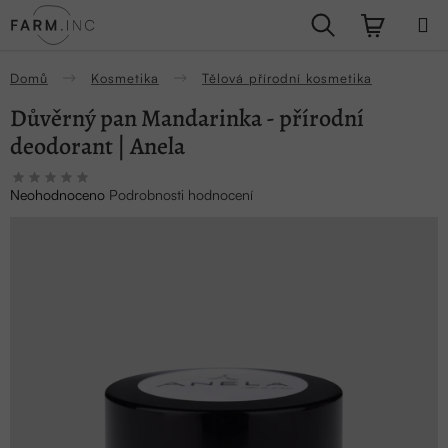
Přejít
Hledat
NÁKUPN
na
obsah
KOŠÍK
Domů
Kosmetika
Tělová přírodní kosmetika
Důvěrný pan Mandarinka - přírodní
deodorant | Anela
Průměrné
Neohodnoceno
Podrobnosti hodnocení
hodnocení
produktu
je
0,0
z
5
hvězdiček.