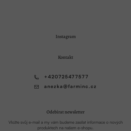
Z
Instagram
á
p
a
Kontakt
t
í
+420725477577
anezka
@
farminc.cz
Odebírat newsletter
Vložte svůj e-mail a my vám budeme zasílat informace o nových
produktech na našem e-shopu.