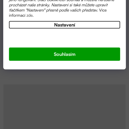
procházet naše stránky. Nastavení si také můžete upravit
tlačítkem "Nastavení" přesně podle vašich představ.
Více
informací
zde
.
SKLADEM
Nastavení
PŘÍRODNÍ MÝDLO S AKTIVNÍM UHLÍM 75G |
MÝDLENKA
165 KČ
Souhlasím