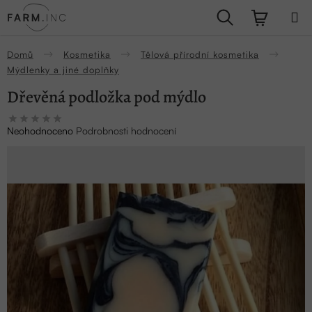
Přejít
Hledat
NÁKUPN
na
obsah
KOŠÍK
Domů
Kosmetika
Tělová přírodní kosmetika
Mýdlenky a jiné doplňky
Dřevěná podložka pod mýdlo
Průměrné
Neohodnoceno
Podrobnosti hodnocení
hodnocení
produktu
je
0,0
z
5
hvězdiček.