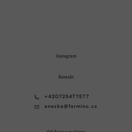
Z
Instagram
á
p
a
Kontakt
t
í
+420725477577
anezka
@
farminc.cz