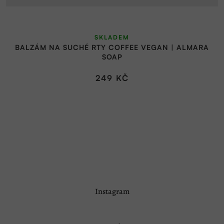
SKLADEM
BALZÁM NA SUCHÉ RTY COFFEE VEGAN | ALMARA
SOAP
249 KČ
Z
Instagram
á
p