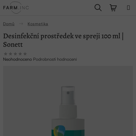
Přejít
Hledat
NÁKUPN
na
obsah
KOŠÍK
Domů
Kosmetika
Desinfekční prostředek ve spreji 100 ml |
Sonett
Průměrné
Neohodnoceno
Podrobnosti hodnocení
hodnocení
produktu
je
0,0
z
5
hvězdiček.