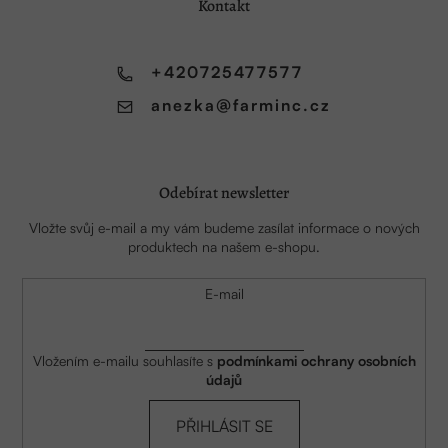
a
Kontakt
t
í
+420725477577
anezka
@
farminc.cz
Odebírat newsletter
Vložte svůj e-mail a my vám budeme zasílat informace o nových
produktech na našem e-shopu.
E-mail
Vložením e-mailu souhlasíte s
podmínkami ochrany osobních
údajů
PŘIHLÁSIT SE