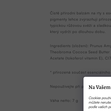
Čistě přírodní balzám na rty s es
pigmenty lehce zvýrazňují přiroz
typickou růžovou svěží a sladko
který vydrží po dlouhou dobu.
Ingredients (složení): Prunus Am
Theobroma Cococa Seed Butter (ka
Acetate (tokoferol vitamín E), CI7
* přirozená součást esenciálního
Na Vašem 
Nepoužívejte při přecitlivělosti na
Cookies použív
Váha netto: 7 g
můžete nerušen
podle vašich p