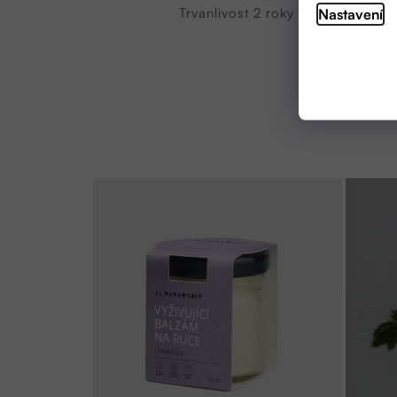
Trvanlivost 2 roky od data výrob
Nastavení