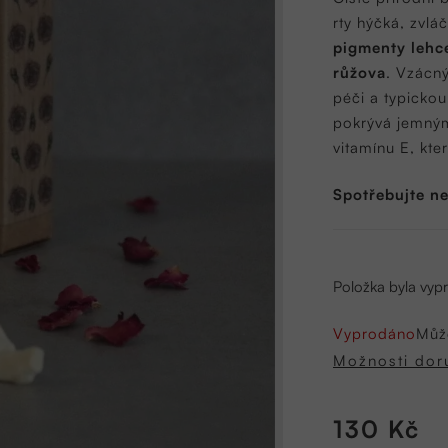
0,0
rty hýčká, zvlá
z
pigmenty lehce
5
růžova
. Vzácný
hvězdiček.
péči a typickou
pokrývá jemným
vitamínu E, kte
Spotřebujte ne
Položka byla vy
Vyprodáno
Můž
Možnosti dor
130 Kč