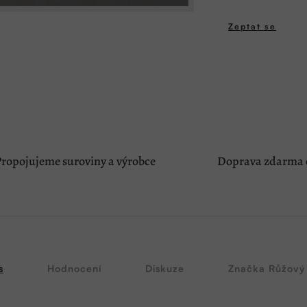
Měrná
cena:
Zeptat se
ropojujeme suroviny a výrobce
Doprava zdarma o
s
Hodnocení
Diskuze
Značka
Růžový