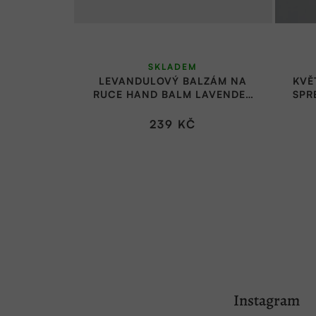
SKLADEM
LEVANDULOVÝ BALZÁM NA
KVĚ
RUCE HAND BALM LAVENDER
SPR
40 ML | ALMARA SOAP
239 KČ
Z
á
Instagram