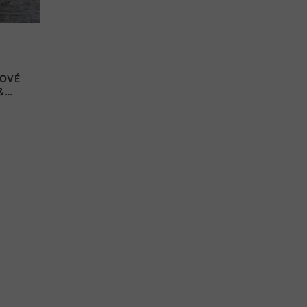
ROVÉ
&