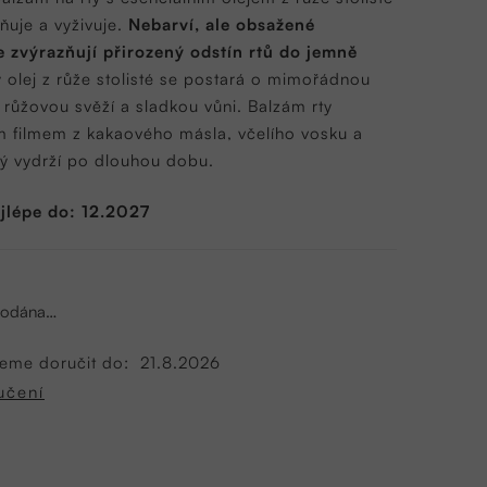
čňuje a vyživuje.
Nebarví, ale obsažené
 zvýrazňují přirozený odstín rtů do jemně
 olej z růže stolisté se postará o mimořádnou
 růžovou svěží a sladkou vůni. Balzám rty
 filmem z kakaového másla, včelího vosku a
rý vydrží po dlouhou dobu.
jlépe do: 12.2027
prodána…
eme doručit do:
21.8.2026
učení