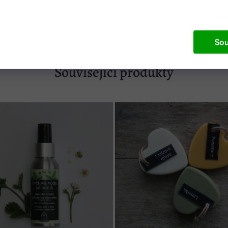
y
Sou
Související produkty