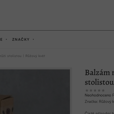
IE
ZNAČKY
růží stolistou | Růžový květ
Balzám na
stolisto
Průměrné
Neohodnoceno
hodnocení
Značka:
Růžový k
produktu
je
Čistě přírodní 