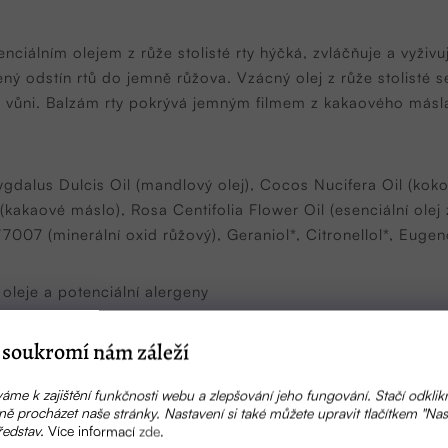
enciálním olejem z růže stolisté rty hýčká, zvláčňuje a vyživ
ený odstín rtů do jemně růžova. Vzácný olej z růže stolisté
u vůni. Balzám rty pokrývá jemným filmem z kakaového másla
ygdalus Dulcis Oil (mandlový olej), Cocos Nucifera Oil (koko
kaové máslo), Rosa Centifolia Flower Oil (esenciální olej z
7007 (minerální oxid růžový), Geraniol*, Citronellol*, Eugenol
 oleje a potenciální alergeny
soukromí nám záleží
 růži.
áme k zajištění funkčnosti webu a zlepšování jeho fungování. Stačí odklik
ě procházet naše stránky. Nastavení si také můžete upravit tlačítkem "Nas
ředstav.
Více informací
zde
.