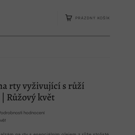
PRÁZDNÝ KOŠÍK
NÁKUPNÍ
KOŠÍK
 rty vyživující s růží
u | Růžový květ
Podrobnosti hodnocení
vět
balzám na rty s esenciálním olejem z růže stolisté