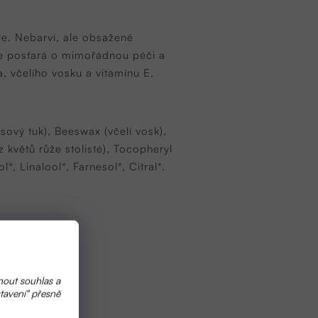
uje. Nebarví, ale obsažené
 se postará o mimořádnou péči a
, včelího vosku a vitamínu E,
sový tuk), Beeswax (včelí vosk),
 květů růže stolisté), Tocopheryl
*, Linalool*, Farnesol*, Citral*.
nout souhlas a
tavení" přesně