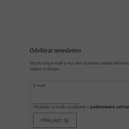
p
a
t
í
Odebírat newsletter
Vložte svůj e-mail a my vám budeme zasílat inform
našem e-shopu.
E-mail
Vložením e-mailu souhlasíte s
podmínkami ochran
PŘIHLÁSIT SE