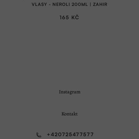
VLASY - NEROLI 200ML | ZAHIR
165 KČ
Z
Instagram
á
p
a
Kontakt
t
í
+420725477577