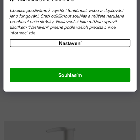
Cookies používáme k zajištění funkčnosti webu a zlepšování
jeho fungování. Stačí odkliknout souhlas a můžete nerušeně
procházet naše stránky. Nastavení si také můžete upravit
tlačítkem "Nastavení" přesně podle vašich představ.
Více
informací
zde
.
Nastavení
SKLADEM
SÉRUM PRO POSÍLENÍ VLASŮ | ZAHIR
Souhlasím
299 KČ