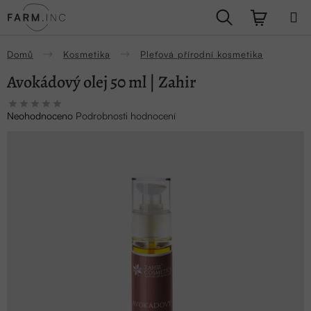
Přejít
Hledat
NÁKUPN
na
obsah
KOŠÍK
Domů
Kosmetika
Pleťová přírodní kosmetika
Avokádový olej 50 ml | Zahir
Průměrné
Neohodnoceno
Podrobnosti hodnocení
hodnocení
produktu
je
0,0
z
5
hvězdiček.