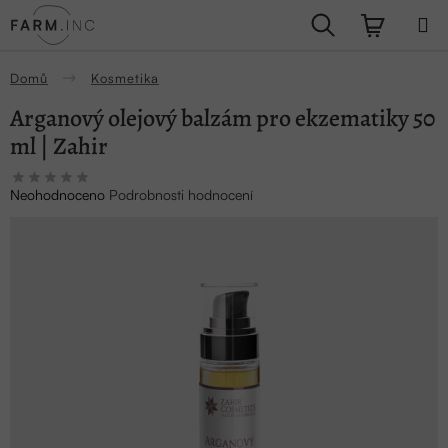
Přejít
Hledat
NÁKUPN
na
obsah
KOŠÍK
Domů
Kosmetika
Arganový olejový balzám pro ekzematiky 50
ml | Zahir
Průměrné
Neohodnoceno
Podrobnosti hodnocení
hodnocení
produktu
je
0,0
z
5
hvězdiček.