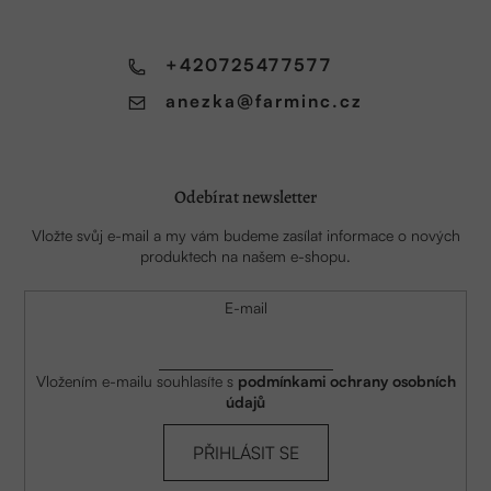
t
í
+420725477577
anezka
@
farminc.cz
Odebírat newsletter
Vložte svůj e-mail a my vám budeme zasílat informace o nových
produktech na našem e-shopu.
E-mail
Vložením e-mailu souhlasíte s
podmínkami ochrany osobních
údajů
PŘIHLÁSIT SE