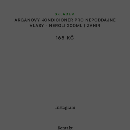
SKLADEM
ARGANOVÝ KONDICIONÉR PRO NEPODDAJNÉ
VLASY - NEROLI 200ML | ZAHIR
165 KČ
Z
Instagram
á
p
a
Kontakt