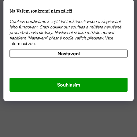
Na Vašem soukromí nám záleží
Cookies používáme k zajištění funkčnosti webu a zlepšování
jeho fungování. Stačí odkliknout souhlas a můžete nerušeně
procházet naše stránky. Nastavení si také můžete upravit
tlačítkem "Nastavení" přesně podle vašich představ.
Více
informací
zde
.
Nastavení
SKLADEM
SÉRUM PRO POSÍLENÍ VLASŮ | ZAHIR
Souhlasím
299 KČ