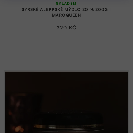
SKLADEM
hodnocení
SYRSKÉ ALEPPSKÉ MÝDLO 20 % 200G |
produktu
MAROQUEEN
je
5,0
220 KČ
z
5
hvězdiček.