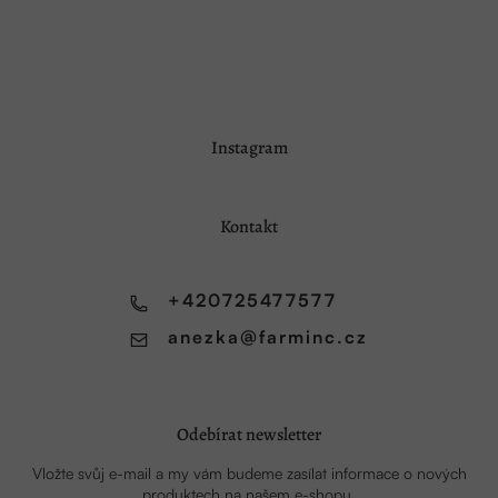
Z
Instagram
á
p
a
Kontakt
t
í
+420725477577
anezka
@
farminc.cz
Odebírat newsletter
Vložte svůj e-mail a my vám budeme zasílat informace o nových
produktech na našem e-shopu.