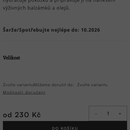
hydratuje pokožku a připravuje ji na nanesení
výživných balzámků a olejů.
Šarže/Spotřebujte nejlépe do: 10.2026
Velikost
Zvolte variantu
Můžeme doručit do:
Zvolte variantu
Možnosti doručení
od
230 Kč
Měrná
DO KOŠÍKU
cena: