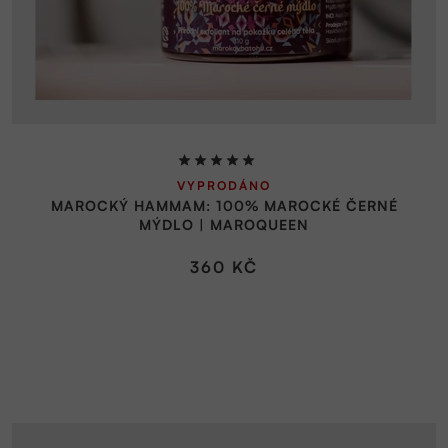
Průměrné
VYPRODÁNO
hodnocení
MAROCKÝ HAMMAM: 100% MAROCKÉ ČERNÉ
produktu
MÝDLO | MAROQUEEN
je
5,0
360 KČ
z
5
hvězdiček.